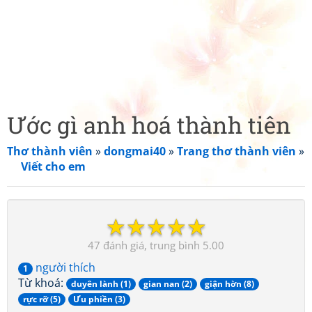
Ước gì anh hoá thành tiên
Thơ thành viên
»
dongmai40
»
Trang thơ thành viên
»
Viết cho em
☆
☆
☆
☆
☆
47
5.00
người thích
1
Từ khoá:
duyên lành (1)
gian nan (2)
giận hờn (8)
rực rỡ (5)
Ưu phiền (3)