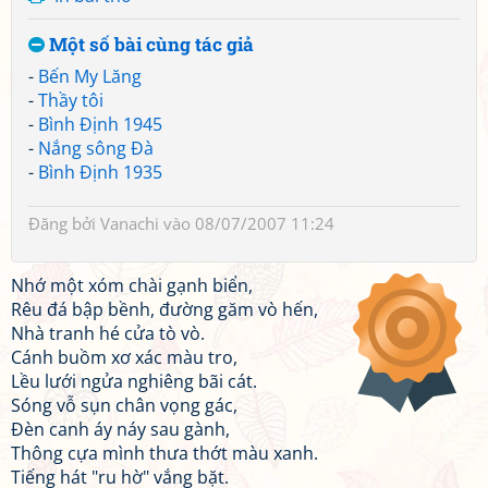
Một số bài cùng tác giả
-
Bến My Lăng
-
Thầy tôi
-
Bình Định 1945
-
Nắng sông Đà
-
Bình Định 1935
Đăng bởi
Vanachi
vào 08/07/2007 11:24
Nhớ một xóm chài gạnh biển,
Rêu đá bập bềnh, đường găm vò hến,
Nhà tranh hé cửa tò vò.
Cánh buồm xơ xác màu tro,
Lều lưới ngửa nghiêng bãi cát.
Sóng vỗ sụn chân vọng gác,
Đèn canh áy náy sau gành,
Thông cựa mình thưa thớt màu xanh.
Tiếng hát "ru hờ" vắng bặt.