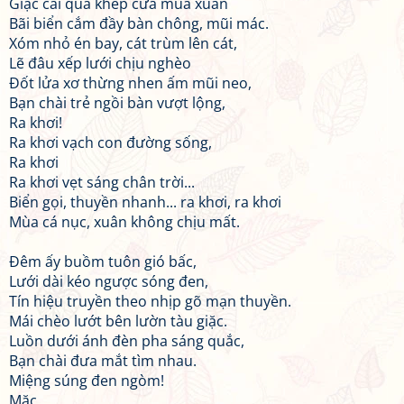
Giặc cài qua khép cửa mùa xuân
Bãi biển cắm đầy bàn chông, mũi mác.
Xóm nhỏ én bay, cát trùm lên cát,
Lẽ đâu xếp lưới chịu nghèo
Đốt lửa xơ thừng nhen ấm mũi neo,
Bạn chài trẻ ngồi bàn vượt lộng,
Ra khơi!
Ra khơi vạch con đường sống,
Ra khơi
Ra khơi vẹt sáng chân trời...
Biển gọi, thuyền nhanh... ra khơi, ra khơi
Mùa cá nục, xuân không chịu mất.
Đêm ấy buồm tuôn gió bấc,
Lưới dài kéo ngược sóng đen,
Tín hiệu truyền theo nhịp gõ mạn thuyền.
Mái chèo lướt bên lườn tàu giặc.
Luồn dưới ánh đèn pha sáng quắc,
Bạn chài đưa mắt tìm nhau.
Miệng súng đen ngòm!
Mặc.