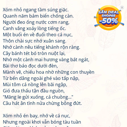
Xóm nhỏ ngang tầm súng giặc.
Quanh năm bám biển chống càn.
Người đeo ống nước cơm rang,
Canh vắng xoáy lòng tiếng ốc.
Một buổi én về đuổi theo cá nục,
Thôn chài sực nhớ xuân sang.
Nhớ cành nêu tiếng khánh rộn ràng.
Cây bánh tét bó tròn nuột lại,
Nhớ một cành mai hương vàng bát ngát,
Bài thơ báo đọc dưới đèn,
Mành vẽ, chiếu hoa nhờ những con thuyền
Từ bến dâng ngoài ghé vào tấp nập,
Mùi tôm cá nồng lên bãi ngập,
Gió đưa thấu tận đầu nguồn,
"Măng le gửi xuống, cá chuồng..."
Câu hát ân tình nửa chừng bỗng đứt.
Xóm nhỏ én bay, nhớ về cá nục,
Nhưng ngoài khơi vẫn bóng tàu tuần