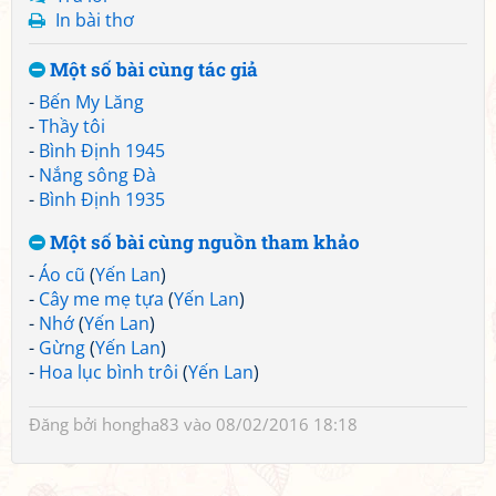
In bài thơ
Một số bài cùng tác giả
-
Bến My Lăng
-
Thầy tôi
-
Bình Định 1945
-
Nắng sông Đà
-
Bình Định 1935
Một số bài cùng nguồn tham khảo
-
Áo cũ
(
Yến Lan
)
-
Cây me mẹ tựa
(
Yến Lan
)
-
Nhớ
(
Yến Lan
)
-
Gừng
(
Yến Lan
)
-
Hoa lục bình trôi
(
Yến Lan
)
Đăng bởi
hongha83
vào 08/02/2016 18:18