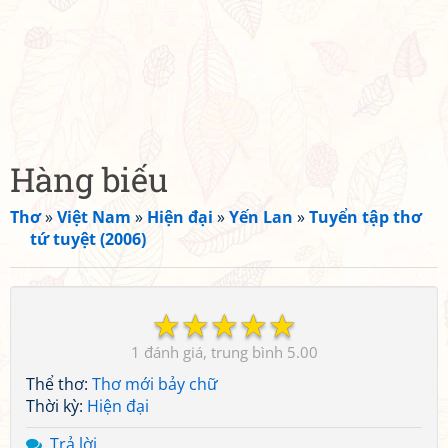
Hàng biếu
Thơ
»
Việt Nam
»
Hiện đại
»
Yến Lan
»
Tuyển tập thơ
tứ tuyệt (2006)
☆
☆
☆
☆
☆
1
5.00
Thể thơ:
Thơ mới bảy chữ
Thời kỳ:
Hiện đại
Trả lời