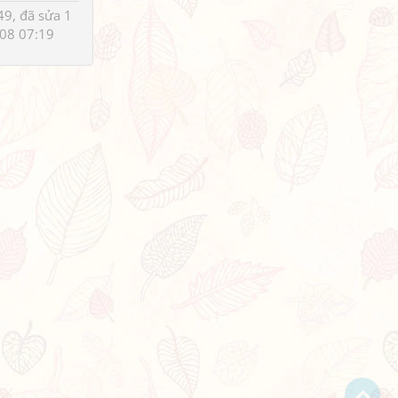
9, đã sửa 1
08 07:19