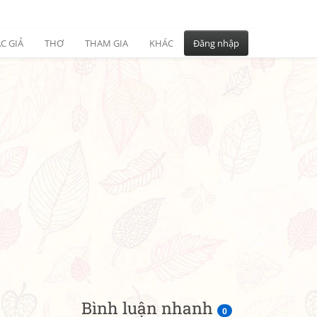
C GIẢ
THƠ
THAM GIA
KHÁC
Đăng nhập
Bình luận nhanh
0