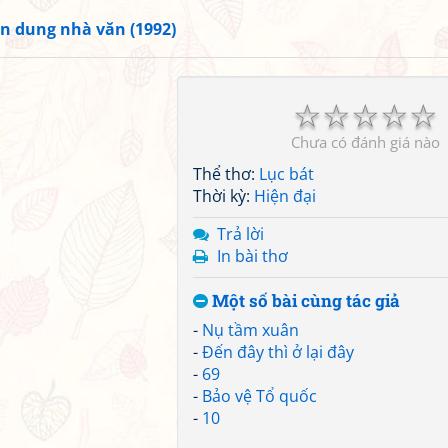
n dung nhà văn (1992)
☆
☆
☆
☆
☆
Chưa có đánh giá nào
Thể thơ:
Lục bát
Thời kỳ:
Hiện đại
Trả lời
In bài thơ
Một số bài cùng tác giả
-
Nụ tầm xuân
-
Đến đây thì ở lại đây
-
69
-
Bảo vệ Tổ quốc
-
10