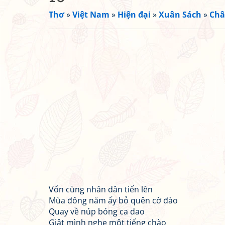
Thơ
»
Việt Nam
»
Hiện đại
»
Xuân Sách
»
Châ
Vốn cùng nhân dân tiến lên
Mùa đông năm ấy bỏ quên cờ đào
Quay về núp bóng ca dao
Giật mình nghe một tiếng chào