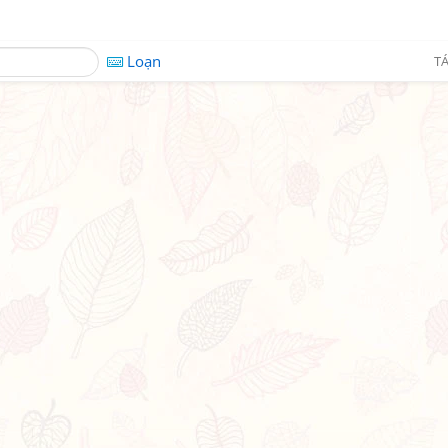
Loạn
TÁ