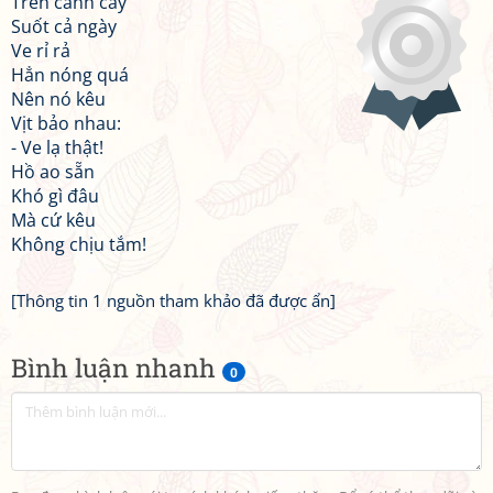
Trên cành cây
Suốt cả ngày
Ve rỉ rả
Hẳn nóng quá
Nên nó kêu
Vịt bảo nhau:
- Ve lạ thật!
Hồ ao sẵn
Khó gì đâu
Mà cứ kêu
Không chịu tắm!
[Thông tin 1 nguồn tham khảo đã được ẩn]
Bình luận nhanh
0