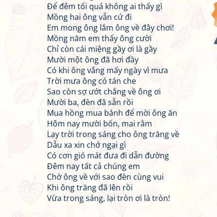
Để đêm tối quá không ai thấy gì
Mồng hai ông vẫn cứ đi
Em mong ông lắm ông về đây chơi!
Mồng năm em thấy ông cười
Chỉ còn cái miệng gầy ơi là gầy
Mười một ông đã hơi đầy
Có khi ông vắng mấy ngày vì mưa
Trời mưa ông có tán che
Sao còn sợ ướt chẳng về ông ơi
Mười ba, đèn đã sẵn rồi
Mua hồng mua bánh để mời ông ăn
Hôm nay mười bốn, mai rằm
Lạy trời trong sáng cho ông trăng về
Dẫu xa xin chớ ngại gì
Có cơn gió mát đưa đi dẫn đường
Đêm nay tất cả chúng em
Chờ ông về với sao đèn cùng vui
Khi ông trăng đã lên rồi
Vừa trong sáng, lại tròn ơi là tròn!