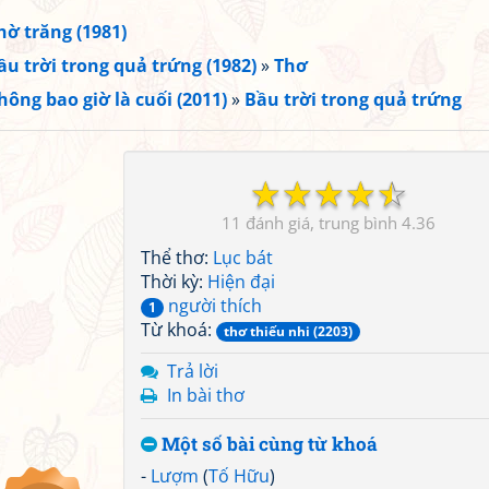
hờ trăng (1981)
ầu trời trong quả trứng (1982)
»
Thơ
hông bao giờ là cuối (2011)
»
Bầu trời trong quả trứng
☆
☆
☆
☆
☆
11
4.36
Thể thơ:
Lục bát
Thời kỳ:
Hiện đại
người thích
1
Từ khoá:
thơ thiếu nhi (2203)
Trả lời
In bài thơ
Một số bài cùng từ khoá
-
Lượm
(
Tố Hữu
)