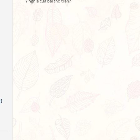
Ý nghĩa của bài thơ trên?
h
)