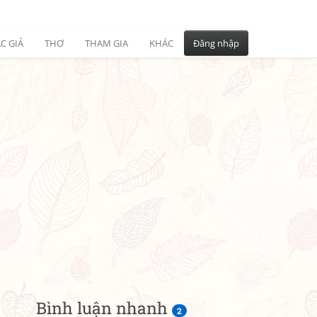
C GIẢ
THƠ
THAM GIA
KHÁC
Đăng nhập
Bình luận nhanh
2