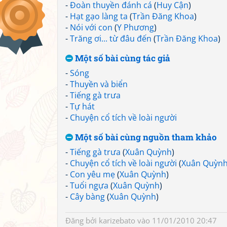
-
Đoàn thuyền đánh cá
(
Huy Cận
)
-
Hạt gạo làng ta
(
Trần Đăng Khoa
)
-
Nói với con
(
Y Phương
)
-
Trăng ơi... từ đâu đến
(
Trần Đăng Khoa
)
Một số bài cùng tác giả
-
Sóng
-
Thuyền và biển
-
Tiếng gà trưa
-
Tự hát
-
Chuyện cổ tích về loài người
Một số bài cùng nguồn tham khảo
-
Tiếng gà trưa
(
Xuân Quỳnh
)
-
Chuyện cổ tích về loài người
(
Xuân Quỳn
-
Con yêu mẹ
(
Xuân Quỳnh
)
-
Tuổi ngựa
(
Xuân Quỳnh
)
-
Cây bàng
(
Xuân Quỳnh
)
Đăng bởi
karizebato
vào 11/01/2010 20:47