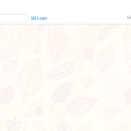
Loạn
TÁ