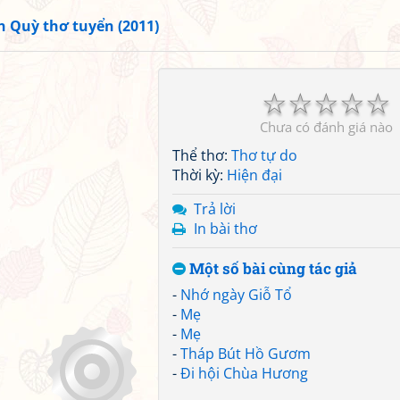
 Quỳ thơ tuyển (2011)
☆
☆
☆
☆
☆
Chưa có đánh giá nào
Thể thơ:
Thơ tự do
Thời kỳ:
Hiện đại
Trả lời
In bài thơ
Một số bài cùng tác giả
-
Nhớ ngày Giỗ Tổ
-
Mẹ
-
Mẹ
-
Tháp Bút Hồ Gươm
-
Đi hội Chùa Hương