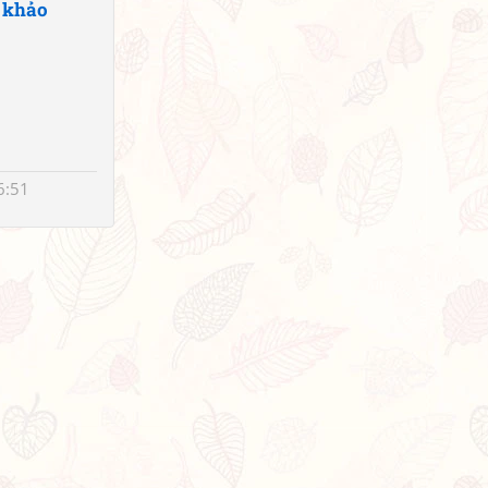
 khảo
6:51