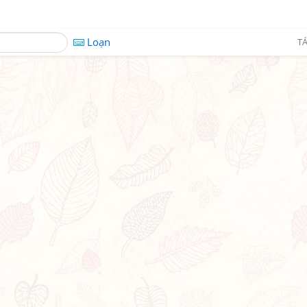
Loạn
TÁ