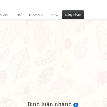
C GIẢ
THƠ
THAM GIA
KHÁC
Đăng nhập
Bình luận nhanh
0