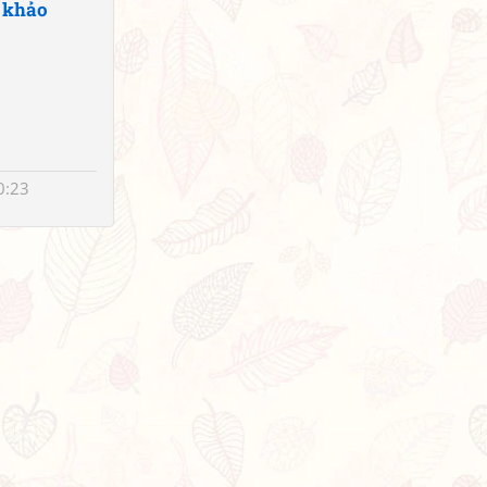
 khảo
0:23