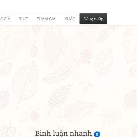
C GIẢ
THƠ
THAM GIA
KHÁC
Đăng nhập
Bình luận nhanh
0