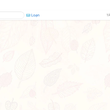
Loạn
TÁ