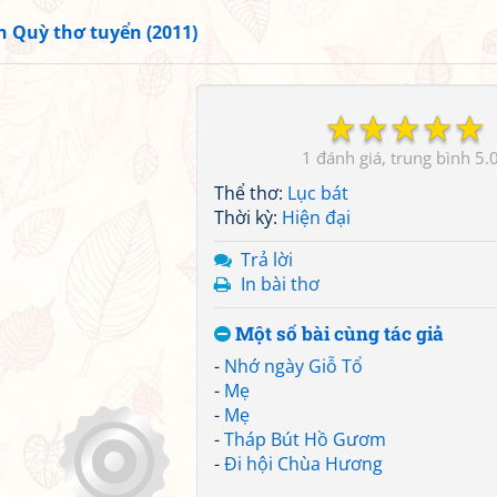
 Quỳ thơ tuyển (2011)
☆
☆
☆
☆
☆
1
5.
Thể thơ:
Lục bát
Thời kỳ:
Hiện đại
Trả lời
In bài thơ
Một số bài cùng tác giả
-
Nhớ ngày Giỗ Tổ
-
Mẹ
-
Mẹ
-
Tháp Bút Hồ Gươm
-
Đi hội Chùa Hương