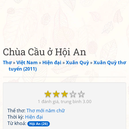
Chùa Cầu ở Hội An
Thơ
»
Việt Nam
»
Hiện đại
»
Xuân Quỳ
»
Xuân Quỳ thơ
tuyển (2011)
☆
☆
☆
☆
☆
1
3.00
Thể thơ:
Thơ mới năm chữ
Thời kỳ:
Hiện đại
Từ khoá:
Hội An (26)