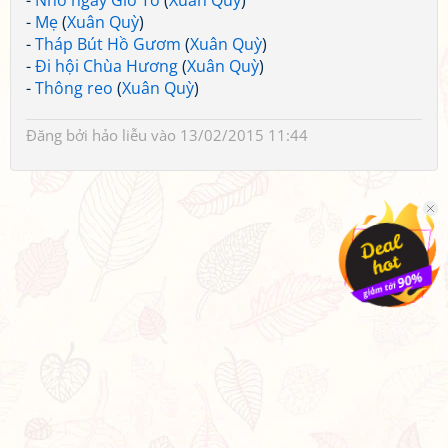
-
Nhớ ngày Giỗ Tổ
(
Xuân Quỳ
)
-
Mẹ
(
Xuân Quỳ
)
-
Tháp Bút Hồ Gươm
(
Xuân Quỳ
)
-
Đi hội Chùa Hương
(
Xuân Quỳ
)
-
Thông reo
(
Xuân Quỳ
)
Đăng bởi
hảo liễu
vào 13/02/2015 11:44