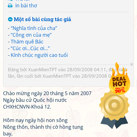
In bài thơ
Một số bài cùng tác giả
-
“Nghĩa tình của cha”
-
“Công ơn của mẹ”
-
Thăm quê Bác
-
“Cúc ơi...Cúc ơi...”
-
Kính chúc người cao tuổi
Đăng bởi
XuanMienTPT
vào 28/09/2008 04:11, đã sửa 1
lần, lần cuối bởi
XuanMienTPT
vào 28/09/2008 04:15
Chào mừng ngày 20 tháng 5 năm 2007
Ngày bầu cử Quốc hội nước
CHXHCNVN-Khoá 12.
Hôm nay ngày hội non sông
Nông thôn, thành thị cờ hồng tung
bay,