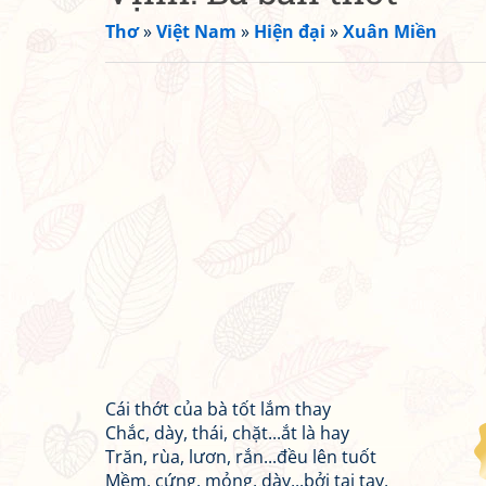
Thơ
»
Việt Nam
»
Hiện đại
»
Xuân Miền
Cái thớt của bà tốt lắm thay
Chắc, dày, thái, chặt...ắt là hay
Trăn, rùa, lươn, rắn...đều lên tuốt
Mềm, cứng, mỏng, dày...bởi tại tay.