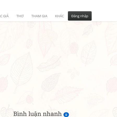
C GIẢ
THƠ
THAM GIA
KHÁC
Đăng nhập
Bình luận nhanh
0