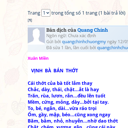
Trang
trong tổng số 1 trang (1 bài trả lời)
[
1
]
Bản dịch của
Quang Chính
Ngôn ngữ: Chưa xác định
Gửi bởi
quangchinhchuongmy
ngày 12/0
Đã sửa 1 lần, lần cuối bởi
quangchinhch
Xuân Miền
VỊNH BÀ BÁN THỚT
Cái thớt của bà tốt lắm thay
Chắc, dày, thái, chặt...ắt là hay
Trăn, rùa, lươn, rắn...đều lên tuốt
Mềm, cứng, mỏng, dày...bởi tại tay.
To, bé, ngắn, dài...vừa ráo trọi
Ốm, gầy, mập, béo...cũng xong ngay
Băm, bằm, nhỏ, nhuyễn...nhờ dao thớt
Chặt, chém, xương, gân...cũng cái này.