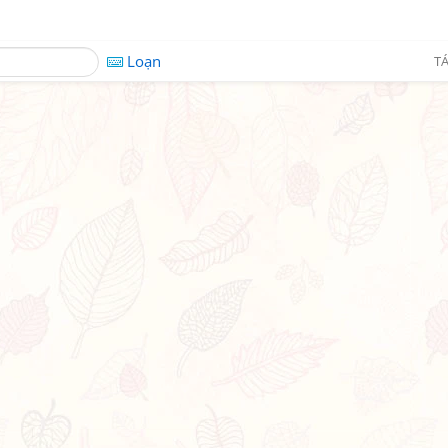
Loạn
TÁ