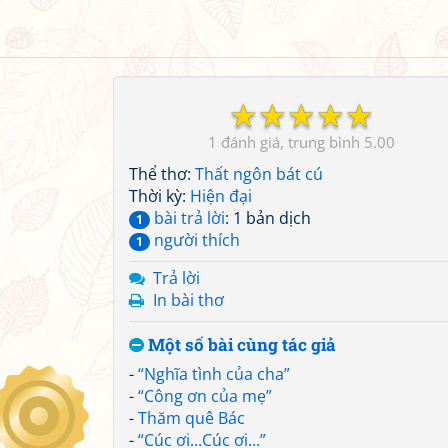
☆
☆
☆
☆
☆
1
5.00
Thể thơ:
Thất ngôn bát cú
Thời kỳ:
Hiện đại
bài trả lời
: 1 bản dịch
1
người thích
1
Trả lời
In bài thơ
Một số bài cùng tác giả
-
“Nghĩa tình của cha”
-
“Công ơn của mẹ”
-
Thăm quê Bác
-
“Cúc ơi...Cúc ơi...”