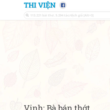
THI VIỆN
Vịnh: Bà bán thớt