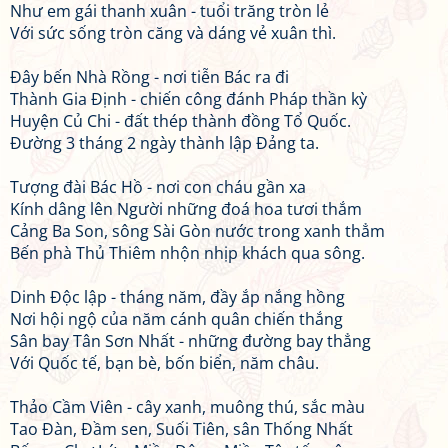
Như em gái thanh xuân - tuổi trăng tròn lẻ
Với sức sống tròn căng và dáng vẻ xuân thì.
Đây bến Nhà Rồng - nơi tiễn Bác ra đi
Thành Gia Định - chiến công đánh Pháp thần kỳ
Huyện Củ Chi - đất thép thành đồng Tổ Quốc.
Đường 3 tháng 2 ngày thành lập Đảng ta.
Tượng đài Bác Hồ - nơi con cháu gần xa
Kính dâng lên Người những đoá hoa tươi thắm
Cảng Ba Son, sông Sài Gòn nước trong xanh thẳm
Bến phà Thủ Thiêm nhộn nhịp khách qua sông.
Dinh Độc lập - tháng năm, đầy ắp nắng hồng
Nơi hội ngộ của năm cánh quân chiến thắng
Sân bay Tân Sơn Nhất - những đường bay thẳng
Với Quốc tế, bạn bè, bốn biển, năm châu.
Thảo Cầm Viên - cây xanh, muông thú, sắc màu
Tao Đàn, Đầm sen, Suối Tiên, sân Thống Nhất