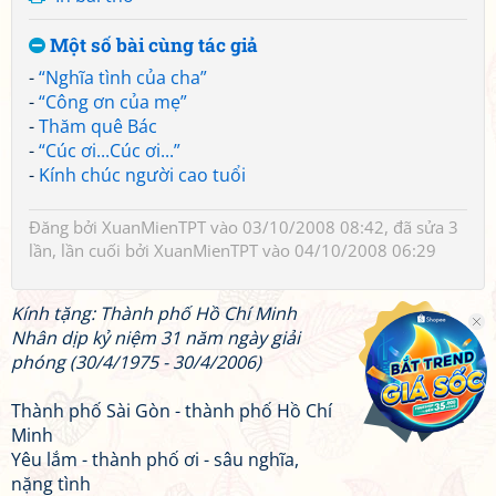
Một số bài cùng tác giả
-
“Nghĩa tình của cha”
-
“Công ơn của mẹ”
-
Thăm quê Bác
-
“Cúc ơi...Cúc ơi...”
-
Kính chúc người cao tuổi
Đăng bởi
XuanMienTPT
vào 03/10/2008 08:42, đã sửa 3
lần, lần cuối bởi
XuanMienTPT
vào 04/10/2008 06:29
Kính tặng: Thành phố Hồ Chí Minh
Nhân dịp kỷ niệm 31 năm ngày giải
phóng (30/4/1975 - 30/4/2006)
Thành phố Sài Gòn - thành phố Hồ Chí
Minh
Yêu lắm - thành phố ơi - sâu nghĩa,
nặng tình