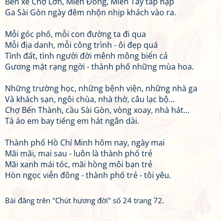
Bến xe Chợ Lớn, Miền Đông, Miền Tây tấp nập
Ga Sài Gòn ngày đêm nhộn nhịp khách vào ra.
Mỗi góc phố, mỗi con đường ta đi qua
Mỗi địa danh, mỗi công trình - ôi đẹp quá
Tình đất, tình người đời mênh mông biển cả
Gương mặt rạng ngời - thành phố những mùa hoa.
Những trường học, những bệnh viện, những nhà ga
Và khách sạn, ngôi chùa, nhà thờ, câu lạc bộ...
Chợ Bến Thành, cầu Sài Gòn, vòng xoay, nhà hát...
Tà áo em bay tiếng em hát ngân dài.
Thành phố Hồ Chí Minh hôm nay, ngày mai
Mãi mãi, mai sau - luôn là thành phố trẻ
Mãi xanh mái tóc, mãi hồng môi bạn trẻ
Hòn ngọc viễn đông - thành phố trẻ - tôi yêu.
Bài đăng trên "Chút hương đời" số 24 trang 72.