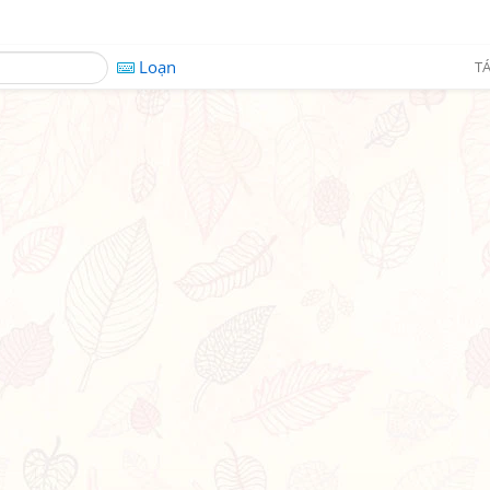
Loạn
TÁ