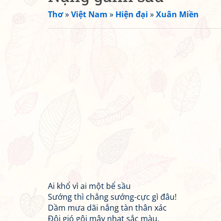
Thơ
»
Việt Nam
»
Hiện đại
»
Xuân Miền
Ai khổ vì ai một bể sầu
Sướng thì chẳng sướng-cực gì đâu!
Dầm mưa dãi nắng tàn thân xác
Đội gió gội mây nhạt sắc màu.