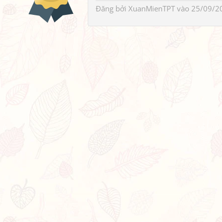
Đăng bởi
XuanMienTPT
vào 25/09/2