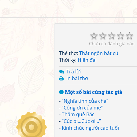
☆
☆
☆
☆
☆
Chưa có đánh giá nào
Thể thơ:
Thất ngôn bát cú
Thời kỳ:
Hiện đại
Trả lời
In bài thơ
Một số bài cùng tác giả
-
“Nghĩa tình của cha”
-
“Công ơn của mẹ”
-
Thăm quê Bác
-
“Cúc ơi...Cúc ơi...”
-
Kính chúc người cao tuổi