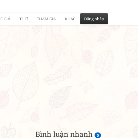
C GIẢ
THƠ
THAM GIA
KHÁC
Đăng nhập
Bình luận nhanh
0