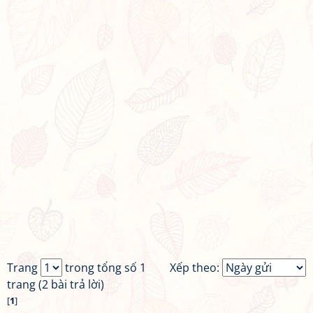
Trang
trong tổng số 1
Xếp theo:
trang (2 bài trả lời)
[
1
]