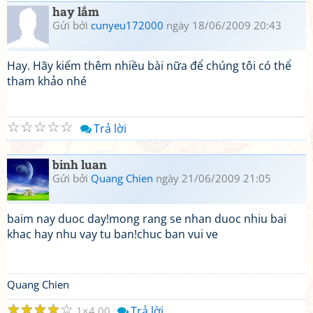
hay lắm
Gửi bởi
cunyeu172000
ngày 18/06/2009 20:43
Hay. Hãy kiếm thêm nhiều bài nữa để chúng tôi có thể
tham khảo nhé
☆
☆
☆
☆
☆
Trả lời
binh luan
Gửi bởi
Quang Chien
ngày 21/06/2009 21:05
baim nay duoc day!mong rang se nhan duoc nhiu bai
khac hay nhu vay tu ban!chuc ban vui ve
Quang Chien
☆
☆
☆
☆
☆
Trả lời
1
4.00