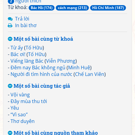
người thích
2
Từ khoá:
Bác Hồ (174)
cách mạng (213)
Hồ Chí Minh (187)
Trả lời
In bài thơ
Một số bài cùng từ khoá
-
Từ ấy
(
Tố Hữu
)
-
Bác ơi!
(
Tố Hữu
)
-
Viếng lăng Bác
(
Viễn Phương
)
-
Đêm nay Bác không ngủ
(
Minh Huệ
)
-
Người đi tìm hình của nước
(
Chế Lan Viên
)
Một số bài cùng tác giả
-
Vội vàng
-
Đây mùa thu tới
-
Yêu
-
“Vì sao”
-
Thơ duyên
Một số bài cùng nguồn tham khảo