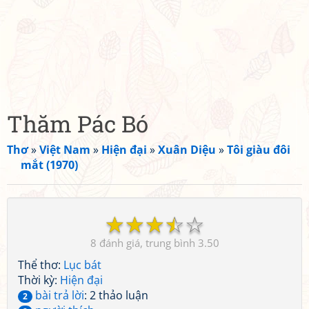
Thăm Pác Bó
Thơ
»
Việt Nam
»
Hiện đại
»
Xuân Diệu
»
Tôi giàu đôi
mắt (1970)
☆
☆
☆
☆
☆
8
3.50
Thể thơ:
Lục bát
Thời kỳ:
Hiện đại
bài trả lời
: 2 thảo luận
2