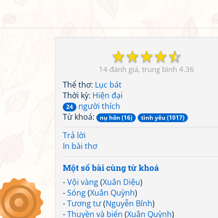
☆
☆
☆
☆
☆
14
4.36
Thể thơ:
Lục bát
Thời kỳ:
Hiện đại
người thích
24
Từ khoá:
nụ hôn (16)
tình yêu (1017)
Trả lời
In bài thơ
Một số bài cùng từ khoá
-
Vội vàng
(
Xuân Diệu
)
-
Sóng
(
Xuân Quỳnh
)
-
Tương tư
(
Nguyễn Bính
)
-
Thuyền và biển
(
Xuân Quỳnh
)