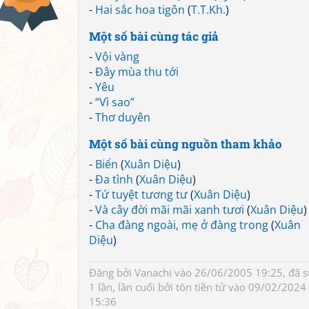
-
Hai sắc hoa tigôn
(
T.T.Kh.
)
Một số bài cùng tác giả
-
Vội vàng
-
Đây mùa thu tới
-
Yêu
-
“Vì sao”
-
Thơ duyên
Một số bài cùng nguồn tham khảo
-
Biển
(
Xuân Diệu
)
-
Đa tình
(
Xuân Diệu
)
-
Tứ tuyệt tương tư
(
Xuân Diệu
)
-
Và cây đời mãi mãi xanh tươi
(
Xuân Diệu
)
-
Cha đàng ngoài, mẹ ở đàng trong
(
Xuân
Diệu
)
Đăng bởi
Vanachi
vào 26/06/2005 19:25, đã 
1 lần, lần cuối bởi
tôn tiền tử
vào 09/02/2024
15:36