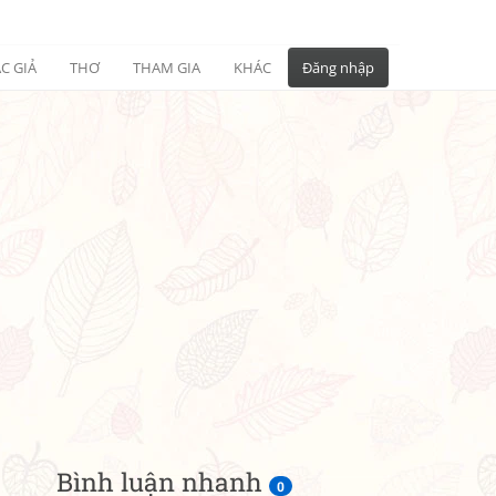
C GIẢ
THƠ
THAM GIA
KHÁC
Đăng nhập
Bình luận nhanh
0