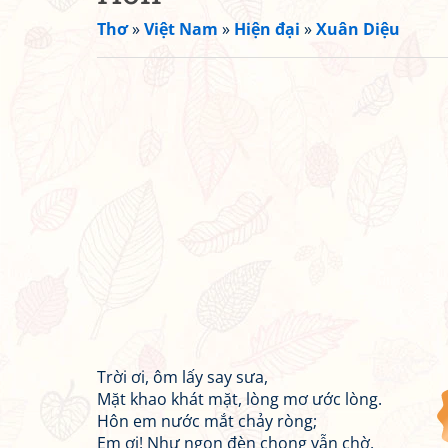
Thơ
»
Việt Nam
»
Hiện đại
»
Xuân Diệu
Trời ơi, ôm lấy say sưa,
Mặt khao khát mặt, lòng mơ ước lòng.
Hôn em nước mắt chảy ròng;
Em ơi! Như ngọn đèn chong vẫn chờ.