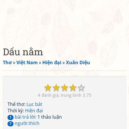
Dấu nằm
Thơ
»
Việt Nam
»
Hiện đại
»
Xuân Diệu
☆
☆
☆
☆
☆
4
3.75
Thể thơ:
Lục bát
Thời kỳ:
Hiện đại
bài trả lời
: 1 thảo luận
1
người thích
7