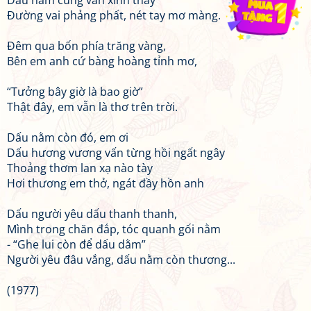
Dấu nằm cũng vẫn xinh thay
Đường vai phảng phất, nét tay mơ màng.
Đêm qua bốn phía trăng vàng,
Bên em anh cứ bàng hoàng tỉnh mơ,
“Tưởng bây giờ là bao giờ”
Thật đây, em vẫn là thơ trên trời.
Dấu nằm còn đó, em ơi
Dấu hương vương vấn từng hồi ngất ngây
Thoảng thơm lan xạ nào tày
Hơi thương em thở, ngát đầy hồn anh
Dấu người yêu dấu thanh thanh,
Mình trong chăn đắp, tóc quanh gối nằm
- “Ghe lui còn để dấu dằm”
Người yêu đâu vắng, dấu nằm còn thương...
(1977)