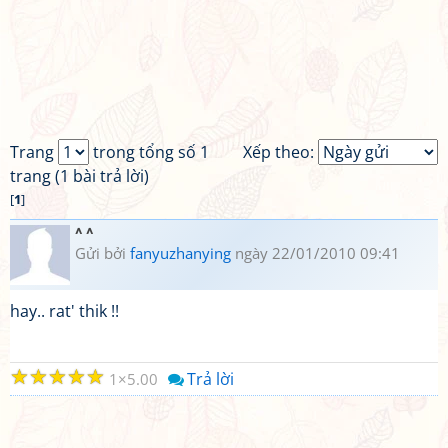
Trang
trong tổng số 1
Xếp theo:
trang (1 bài trả lời)
[
1
]
^ ^
Gửi bởi
fanyuzhanying
ngày 22/01/2010 09:41
hay.. rat' thik !!
☆
☆
☆
☆
☆
Trả lời
1
5.00