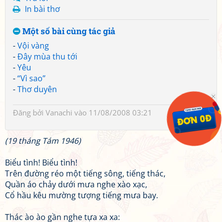
In bài thơ
Một số bài cùng tác giả
-
Vội vàng
-
Đây mùa thu tới
-
Yêu
-
“Vì sao”
-
Thơ duyên
Đăng bởi
Vanachi
vào 11/08/2008 03:21
(19 tháng Tám 1946)
Biểu tình! Biểu tình!
Trên đường réo một tiếng sông, tiếng thác,
Quần áo chảy dưới mưa nghe xào xạc,
Cổ hầu kêu mường tượng tiếng mưa bay.
Thác ào ào gần nghe tựa xa xa: