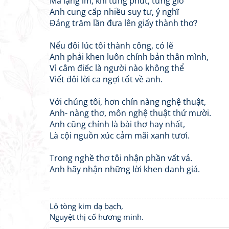
Mà lặng im, khi từng phút, từng giờ
Anh cung cấp nhiều suy tư, ý nghĩ
Đáng trăm lần đưa lên giấy thành thơ?
Nếu đôi lúc tôi thành công, có lẽ
Anh phải khen luôn chính bản thân mình,
Vì câm điếc là người nào không thể
Viết đôi lời ca ngợi tốt về anh.
Với chúng tôi, hơn chín nàng nghệ thuật,
Anh- nàng thơ, môn nghệ thuật thứ mười.
Anh cũng chính là bài thơ hay nhất,
Là cội nguồn xúc cảm mãi xanh tươi.
Trong nghề thơ tôi nhận phần vất vả.
Anh hãy nhận những lời khen danh giá.
Lộ tòng kim dạ bạch,
Nguyệt thị cố hương minh.