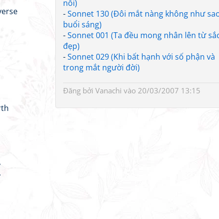
nổi)
verse
-
Sonnet 130 (Ðôi mắt nàng không như sa
buổi sáng)
-
Sonnet 001 (Ta đều mong nhân lên từ sắ
đẹp)
-
Sonnet 029 (Khi bất hạnh với số phận và
trong mắt người đời)
Đăng bởi
Vanachi
vào 20/03/2007 13:15
rth
,
.