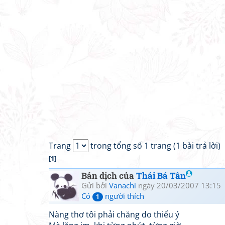
Trang
trong tổng số 1 trang (1 bài trả lời)
[
1
]
Bản dịch của
Thái Bá Tân
Gửi bởi
Vanachi
ngày 20/03/2007 13:15
Có
người thích
1
Nàng thơ tôi phải chăng do thiếu ý