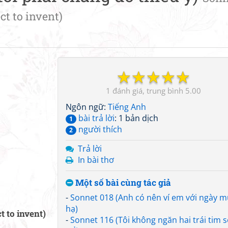
t to invent)
☆
☆
☆
☆
☆
1
5.00
Ngôn ngữ:
Tiếng Anh
bài trả lời
: 1 bản dịch
1
người thích
2
Trả lời
In bài thơ
Một số bài cùng tác giả
-
Sonnet 018 (Anh có nên ví em với ngày 
hạ)
 to invent)
-
Sonnet 116 (Tôi không ngăn hai trái tim s