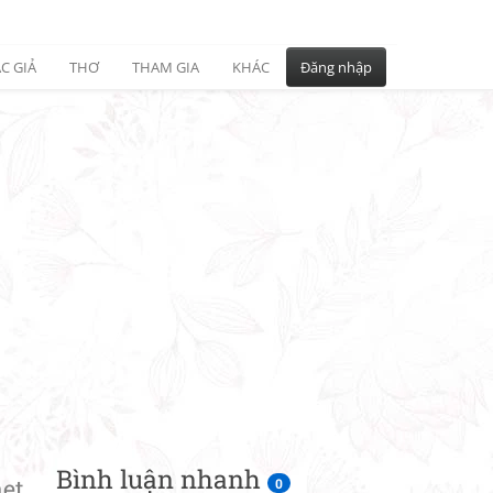
C GIẢ
THƠ
THAM GIA
KHÁC
Đăng nhập
Bình luận nhanh
et
0