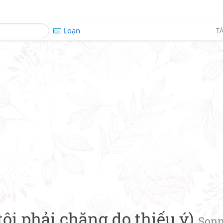
Loạn
TÁ
ôi phải chăng do thiếu ý)
Sonn