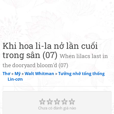
Khi hoa li-la nở lần cuối
trong sân (07)
When lilacs last in
the dooryard bloom'd (07)
Thơ
»
Mỹ
»
Walt Whitman
»
Tưởng nhớ tổng thống
Lin-cơn
☆
☆
☆
☆
☆
Chưa có đánh giá nào