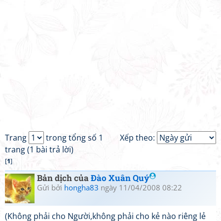
Trang
trong tổng số 1
Xếp theo:
trang (1 bài trả lời)
[
1
]
Bản dịch của
Đào Xuân Quý
Gửi bởi
hongha83
ngày 11/04/2008 08:22
(Không phải cho Người,không phải cho kẻ nào riêng lẻ