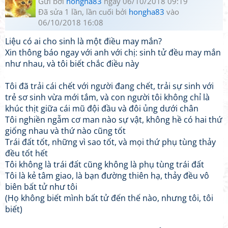
Gửi bởi
hongha83
ngày 06/10/2018 09:19
Đã sửa 1 lần, lần cuối bởi
hongha83
vào
06/10/2018 16:08
Liệu có ai cho sinh là một điều may mắn?
Xin thông báo ngay với anh với chị: sinh tử đều may mắn
như nhau, và tôi biết chắc điều này
Tôi đã trải cái chết với người đang chết, trải sự sinh với
trẻ sơ sinh vừa mới tắm, và con người tôi không chỉ là
khúc thịt giữa cái mũ đội đầu và đôi ủng dưới chân
Tôi nghiền ngẫm cơ man nào sự vật, không hề có hai thứ
giống nhau và thứ nào cũng tốt
Trái đất tốt, những vì sao tốt, và mọi thứ phụ tùng thảy
đều tốt hết
Tôi không là trái đất cũng không là phụ tùng trái đất
Tôi là kẻ tâm giao, là bạn đường thiên hạ, thảy đều vô
biên bất tử như tôi
(Họ không biết mình bất tử đến thế nào, nhưng tôi, tôi
biết)