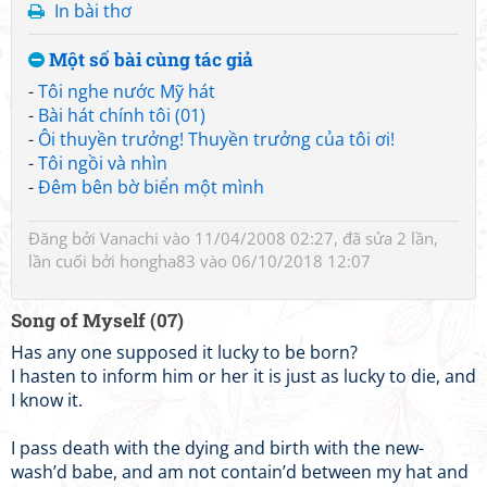
In bài thơ
Một số bài cùng tác giả
-
Tôi nghe nước Mỹ hát
-
Bài hát chính tôi (01)
-
Ôi thuyền trưởng! Thuyền trưởng của tôi ơi!
-
Tôi ngồi và nhìn
-
Đêm bên bờ biển một mình
Đăng bởi
Vanachi
vào 11/04/2008 02:27, đã sửa 2 lần,
lần cuối bởi
hongha83
vào 06/10/2018 12:07
Song of Myself (07)
Has any one supposed it lucky to be born?
I hasten to inform him or her it is just as lucky to die, and
I know it.
I pass death with the dying and birth with the new-
wash’d babe, and am not contain’d between my hat and