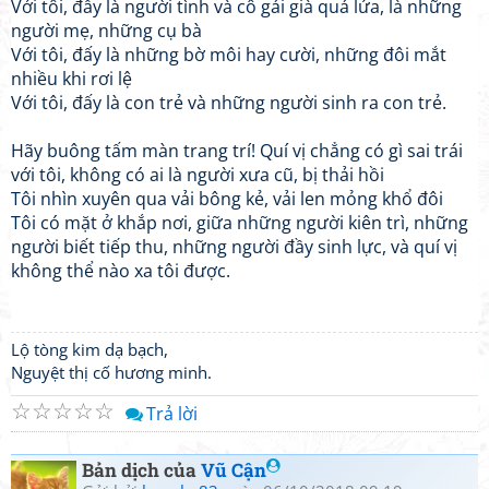
Với tôi, đấy là người tình và cô gái già quá lứa, là những
người mẹ, những cụ bà
Với tôi, đấy là những bờ môi hay cười, những đôi mắt
nhiều khi rơi lệ
Với tôi, đấy là con trẻ và những người sinh ra con trẻ.
Hãy buông tấm màn trang trí! Quí vị chẳng có gì sai trái
với tôi, không có ai là người xưa cũ, bị thải hồi
Tôi nhìn xuyên qua vải bông kẻ, vải len mỏng khổ đôi
Tôi có mặt ở khắp nơi, giữa những người kiên trì, những
người biết tiếp thu, những người đầy sinh lực, và quí vị
không thể nào xa tôi được.
Lộ tòng kim dạ bạch,
Nguyệt thị cố hương minh.
☆
☆
☆
☆
☆
Trả lời
Bản dịch của
Vũ Cận