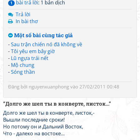
bài trả lời
: 1 bản dịch
1
Trả lời
In bài thơ
Một số bài cùng tác giả
-
Sau trận chiến nó đã không về
-
Tôi yêu em bây giờ
-
Lũ ngựa trái nết
-
Mộ chung
-
Sóng thần
Đăng bởi
nguyenxuanphong
vào 27/02/2011 00:48
“Долго же шел ты в конверте, листок...”
Долго же шел ты в конверте, листок,-
Вышли последние сроки!
Но потому он и Дальний Восток,
Что - далеко на востоке...