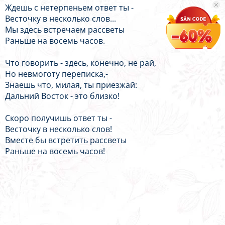
Ждешь с нетерпеньем ответ ты -
Весточку в несколько слов...
Мы здесь встречаем рассветы
Раньше на восемь часов.
Что говорить - здесь, конечно, не рай,
Но невмоготу переписка,-
Знаешь что, милая, ты приезжай:
Дальний Восток - это близко!
Скоро получишь ответ ты -
Весточку в несколько слов!
Вместе бы встретить рассветы
Раньше на восемь часов!