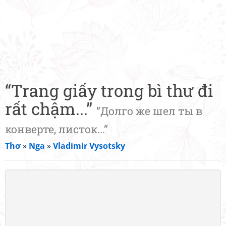
“Trang giấy trong bì thư đi
rất chậm...”
“Долго же шел ты в
конверте, листок...”
Thơ
»
Nga
»
Vladimir Vysotsky