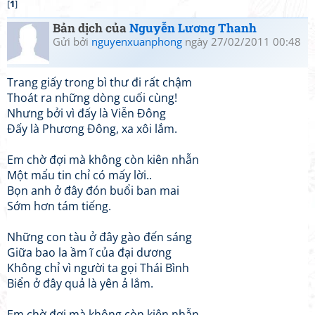
[
1
]
Bản dịch của
Nguyễn Lương Thanh
Gửi bởi
nguyenxuanphong
ngày 27/02/2011 00:48
Trang giấy trong bì thư đi rất chậm
Thoát ra những dòng cuối cùng!
Nhưng bởi vì đấy là Viễn Đông
Đấy là Phương Đông, xa xôi lắm.
Em chờ đợi mà không còn kiên nhẫn
Một mẩu tin chỉ có mấy lời..
Bọn anh ở đây đón buổi ban mai
Sớm hơn tám tiếng.
Những con tàu ở đây gào đến sáng
Giữa bao la ầm ĩ của đại dương
Không chỉ vì người ta gọi Thái Bình
Biển ở đây quả là yên ả lắm.
Em chờ đợi mà không còn kiên nhẫn