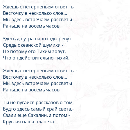
Ждешь с нетерпеньем ответ ты -
Весточку в несколько слов...
Мы здесь встречаем рассветы
Раньше на восемь часов.
Здесь до утра пароходы ревут
Средь океанской шумихи -
Не потому его Тихим зовут,
Что он действительно тихий.
Ждешь с нетерпеньем ответ ты -
Весточку в несколько слов...
Мы здесь встречаем рассветы
Раньше на восемь часов.
Ты не пугайся рассказов о том,
Будто здесь самый край света,-
Сзади еще Сахалин, а потом -
Круглая наша планета.