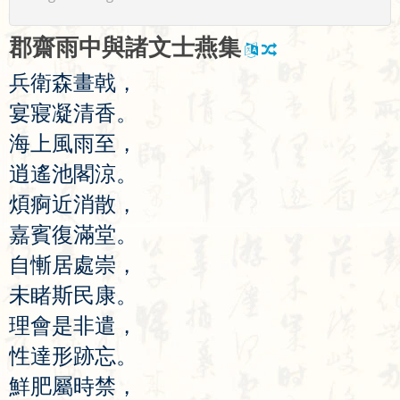
郡
齋
雨
中
與
諸
文
士
燕
集
兵
衛
森
畫
戟
，
宴
寢
凝
清
香
。
海
上
風
雨
至
，
逍
遙
池
閣
涼
。
煩
痾
近
消
散
，
嘉
賓
復
滿
堂
。
自
慚
居
處
崇
，
未
睹
斯
民
康
。
理
會
是
非
遣
，
性
達
形
跡
忘
。
鮮
肥
屬
時
禁
，