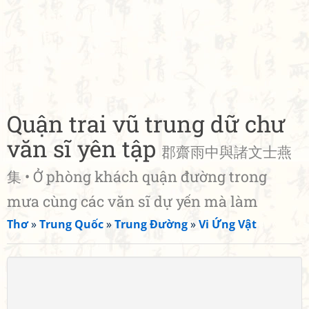
Quận trai vũ trung dữ chư
văn sĩ yên tập
郡齋雨中與諸文士燕
集 • Ở phòng khách quận đường trong
mưa cùng các văn sĩ dự yến mà làm
Thơ
»
Trung Quốc
»
Trung Đường
»
Vi Ứng Vật