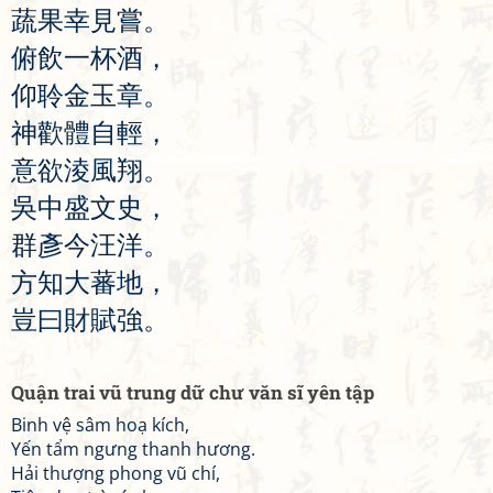
蔬
果
幸
見
嘗
。
俯
飲
一
杯
酒
，
仰
聆
金
玉
章
。
神
歡
體
自
輕
，
意
欲
淩
風
翔
。
吳
中
盛
文
史
，
群
彥
今
汪
洋
。
方
知
大
蕃
地
，
豈
曰
財
賦
強
。
Quận trai vũ trung dữ chư văn sĩ yên tập
Binh vệ sâm hoạ kích,
Yến tẩm ngưng thanh hương.
Hải thượng phong vũ chí,