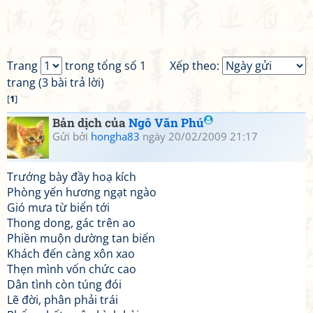
Trang
trong tổng số 1
Xếp theo:
trang (3 bài trả lời)
[
1
]
Bản dịch của
Ngô Văn Phú
Gửi bởi
hongha83
ngày 20/02/2009 21:17
Trướng bày đầy hoạ kích
Phòng yến hương ngạt ngào
Gió mưa từ biển tới
Thong dong, gác trên ao
Phiền muộn dường tan biến
Khách đến càng xôn xao
Thẹn mình vốn chức cao
Dân tình còn túng đói
Lẽ đời, phân phải trái