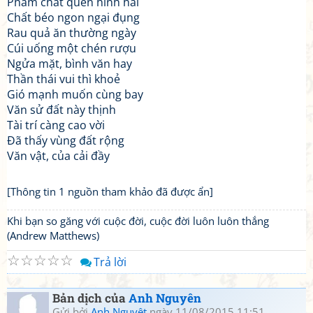
Phẩm chất quên hình hài
Chất béo ngon ngại đụng
Rau quả ăn thường ngày
Cúi uống một chén rượu
Ngửa mặt, bình văn hay
Thần thái vui thì khoẻ
Gió mạnh muốn cùng bay
Văn sử đất này thịnh
Tài trí càng cao vời
Đã thấy vùng đất rộng
Văn vật, của cải đầy
[Thông tin 1 nguồn tham khảo đã được ẩn]
Khi bạn so găng với cuộc đời, cuộc đời luôn luôn thắng
(Andrew Matthews)
☆
☆
☆
☆
☆
Trả lời
Bản dịch của
Anh Nguyên
Gửi bởi
Anh Nguyêt
ngày 11/08/2015 11:51