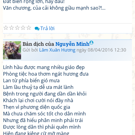
Đất biên rộng lớn, hay đâu!
Văn chương, của cải không giầu mạnh sao?!...
☆
☆
☆
☆
☆
Trả lời
Bản dịch của
Nguyễn Minh
Gửi bởi
Lâm Xuân Hương
ngày 08/04/2016 12:30
Lính hầu được mang nhiều giáo đẹp
Phòng tiệc hoa thơm ngát hương đưa
Lan từ phía biển gió mưa
Làm lầu thuỷ tạ dễ ưa mát lành
Bệnh trong người đang dần dần khỏi
Khách lại chơi cười nói đầy nhà
Thẹn vì phương diện quốc gia
Mà chưa chăm sóc tốt cho dân mình
Nhưng đã hiểu phân minh phải trái
Được lòng dân thì phải quên mình
Hiện đang kiêng cữ mỡ màng