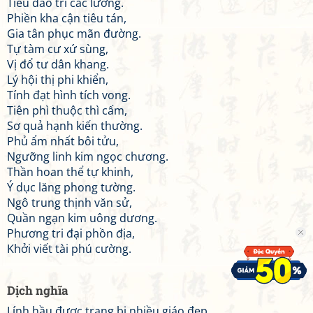
Tiêu dao trì các lương.
Phiền kha cận tiêu tán,
Gia tân phục mãn đường.
Tự tàm cư xứ sùng,
Vị đổ tư dân khang.
Lý hội thị phi khiển,
Tính đạt hình tích vong.
Tiên phì thuộc thì cấm,
Sơ quả hạnh kiến thường.
Phủ ẩm nhất bôi tửu,
Ngưỡng linh kim ngọc chương.
Thần hoan thể tự khinh,
Ý dục lăng phong tường.
Ngô trung thịnh văn sử,
Quần ngạn kim uông dương.
Phương tri đại phồn địa,
Khởi viết tài phú cường.
Dịch nghĩa
Lính hầu được trang bị nhiều giáo đẹp,