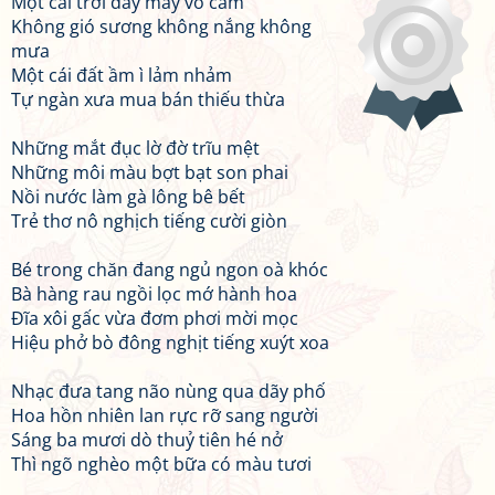
Một cái trời đầy mây vô cảm
Không gió sương không nắng không
mưa
Một cái đất ầm ì lảm nhảm
Tự ngàn xưa mua bán thiếu thừa
Những mắt đục lờ đờ trĩu mệt
Những môi màu bợt bạt son phai
Nồi nước làm gà lông bê bết
Trẻ thơ nô nghịch tiếng cười giòn
Bé trong chăn đang ngủ ngon oà khóc
Bà hàng rau ngồi lọc mớ hành hoa
Đĩa xôi gấc vừa đơm phơi mời mọc
Hiệu phở bò đông nghịt tiếng xuýt xoa
Nhạc đưa tang não nùng qua dãy phố
Hoa hồn nhiên lan rực rỡ sang người
Sáng ba mươi dò thuỷ tiên hé nở
Thì ngõ nghèo một bữa có màu tươi