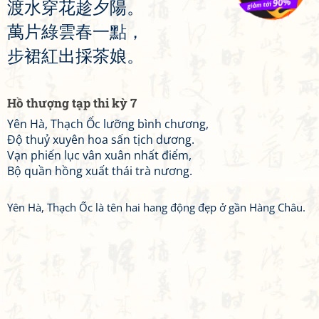
渡
水
穿
花
趁
夕
陽
。
萬
片
綠
雲
春
一
點
，
步
裙
紅
出
採
茶
娘
。
Hồ thượng tạp thi kỳ 7
Yên Hà, Thạch Ốc lưỡng bình chương,
Độ thuỷ xuyên hoa sấn tịch dương.
Vạn phiến lục vân xuân nhất điểm,
Bộ quần hồng xuất thái trà nương.
Yên Hà, Thạch Ốc là tên hai hang động đẹp ở gần Hàng Châu.