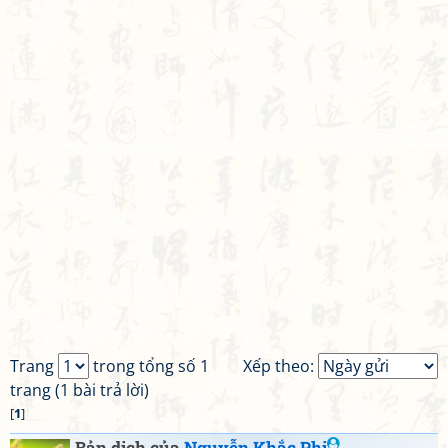
Trang
trong tổng số 1
Xếp theo:
trang (1 bài trả lời)
[
1
]
Bản dịch của
Nguyễn Khắc Phi