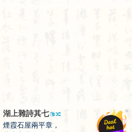
湖
上
雜
詩
其
七
煙
霞
石
屋
兩
平
章
，