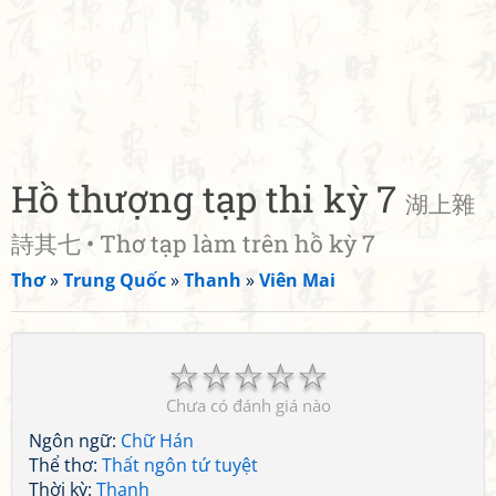
Hồ thượng tạp thi kỳ 7
湖上雜
詩其七 • Thơ tạp làm trên hồ kỳ 7
Thơ
»
Trung Quốc
»
Thanh
»
Viên Mai
☆
☆
☆
☆
☆
Chưa có đánh giá nào
Ngôn ngữ:
Chữ Hán
Thể thơ:
Thất ngôn tứ tuyệt
Thời kỳ:
Thanh