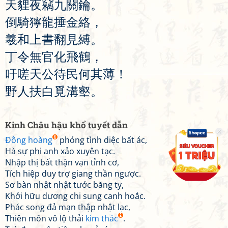
天
貍
夜
竊
九
關
鑰
。
倒
騎
獰
龍
捶
金
絡
，
羲
和
上
書
翻
見
縛
。
丁
令
無
官
化
飛
鶴
，
吁
嗟
天
公
待
民
何
其
薄
！
野
人
扶
白
覓
溝
壑
。
Kinh Châu hậu khổ tuyết dẫn
Đông hoàng
phóng tình diệc bất ác,
Hà sự phi anh xảo xuyên tạc.
Nhập thị bất thận vạn tỉnh cơ,
Tích hiệp duy trợ giang thần ngược.
Sơ bàn nhật nhật tước băng ty,
Khởi hữu dương chi sung canh hoắc.
Phác song đả mạn thập nhật lạc,
Thiên môn vô lộ thải
kim thác
.