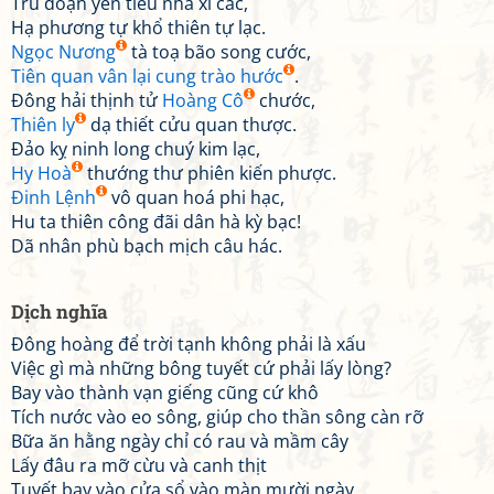
Trù đoạn yên tiêu nha xỉ các,
Hạ phương tự khổ thiên tự lạc.
Ngọc Nương
tà toạ bão song cước,
Tiên quan vân lại cung trào hước
.
Đông hải thịnh tử
Hoàng Cô
chước,
Thiên ly
dạ thiết cửu quan thược.
Đảo kỵ ninh long chuý kim lạc,
Hy Hoà
thướng thư phiên kiến phược.
Đinh Lệnh
vô quan hoá phi hạc,
Hu ta thiên công đãi dân hà kỳ bạc!
Dã nhân phù bạch mịch câu hác.
Dịch nghĩa
Đông hoàng để trời tạnh không phải là xấu
Việc gì mà những bông tuyết cứ phải lấy lòng?
Bay vào thành vạn giếng cũng cứ khô
Tích nước vào eo sông, giúp cho thần sông càn rỡ
Bữa ăn hằng ngày chỉ có rau và mầm cây
Lấy đâu ra mỡ cừu và canh thịt
Tuyết bay vào cửa sổ vào màn mười ngày