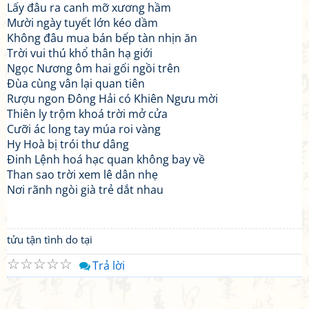
Lấy đâu ra canh mỡ xương hầm
Mười ngày tuyết lớn kéo dầm
Không đâu mua bán bếp tàn nhịn ăn
Trời vui thú khổ thân hạ giới
Ngọc Nương ôm hai gối ngồi trên
Đùa cùng vân lại quan tiên
Rượu ngon Đông Hải có Khiên Ngưu mời
Thiên ly trộm khoá trời mở cửa
Cưỡi ác long tay múa roi vàng
Hy Hoà bị trói thư dâng
Đinh Lệnh hoá hạc quan không bay về
Than sao trời xem lê dân nhẹ
Nơi rãnh ngòi già trẻ dắt nhau
tửu tận tình do tại
☆
☆
☆
☆
☆
Trả lời