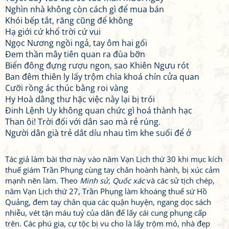
Nghìn nhà không còn cách gì để mua bán
Khói bếp tắt, răng cũng để không
Hạ giới cứ khổ trời cứ vui
Ngọc Nương ngồi ngả, tay ôm hai gối
Đem thần mây tiên quan ra đùa bỡn
Biển đông đựng rượu ngon, sao Khiên Ngưu rót
Ban đêm thiên ly lấy trộm chìa khoá chín cửa quan
Cưỡi rồng ác thúc bằng roi vàng
Hy Hoà dâng thư hặc việc này lại bị trói
Đinh Lệnh Uy không quan chức gì hoá thành hạc
Than ôi! Trời đối với dân sao mà rẻ rúng.
Người dân già trẻ dắt díu nhau tìm khe suối để ở
Tác giả làm bài thơ này vào năm Vạn Lịch thứ 30 khi mục kích
thuế giám Trần Phụng cùng tay chân hoành hành, bị xúc cảm
mạnh nên làm. Theo
Minh sử
,
Quốc xác
và các sử tịch chép,
năm Vạn Lịch thứ 27, Trần Phụng làm khoáng thuế sứ Hồ
Quảng, đem tay chân qua các quận huyện, ngang dọc sách
nhiễu, vét tận máu tuỷ của dân để lấy cái cung phụng cấp
trên. Các phú gia, cự tộc bị vu cho là lấy trộm mỏ, nhà đẹp