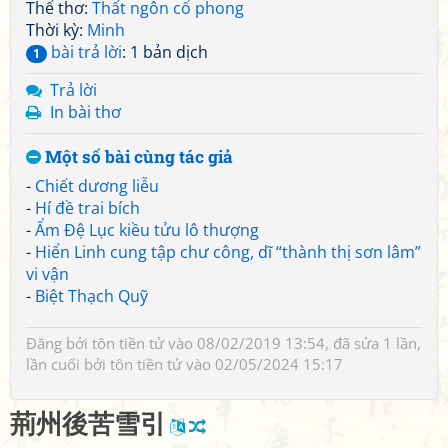
Thể thơ:
Thất ngôn cổ phong
Thời kỳ:
Minh
bài trả lời
: 1 bản dịch
1
Trả lời
In bài thơ
Một số bài cùng tác giả
-
Chiết dương liễu
-
Hí đề trai bích
-
Ẩm Đệ Lục kiều tửu lô thượng
-
Hiển Linh cung tập chư công, dĩ “thành thị sơn lâm”
vi vận
-
Biệt Thạch Quỹ
Đăng bởi
tôn tiền tử
vào 08/02/2019 13:54, đã sửa 1 lần,
lần cuối bởi
tôn tiền tử
vào 02/05/2024 15:17
荊
州
後
苦
雪
引