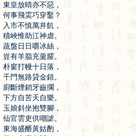
東
皇
放
晴
亦
不
惡
，
何
事
飛
雵
巧
穿
鑿
？
入
市
不
慎
萬
井
飢
，
積
峽
惟
助
江
神
虐
。
蔬
盤
日
日
嚼
冰
絲
，
豈
有
羊
脂
充
羹
臛
。
朴
窗
打
幔
十
日
落
，
千
門
無
路
貸
金
錯
。
廚
斷
煙
銷
牙
齒
擱
，
下
方
自
苦
天
自
樂
。
玉
娘
斜
坐
抱
雙
腳
，
仙
官
雲
吏
供
嘲
謔
。
東
海
盛
醑
黃
姑
酌
，