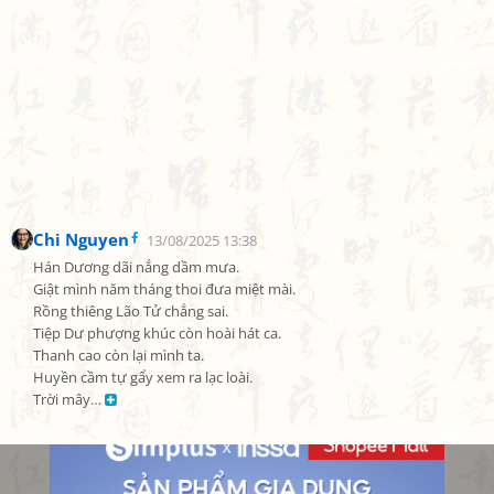
Chi Nguyen
13/08/2025 13:38
Hán Dương dãi nắng dầm mưa.

Giật mình năm tháng thoi đưa miệt mài.

Rồng thiêng Lão Tử chẳng sai.

Tiệp Dư phượng khúc còn hoài hát ca.

Thanh cao còn lại mình ta.

Huyền cầm tự gẩy xem ra lạc loài.

Trời mây… 