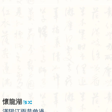
懷
龍
湖
漢
陽
江
雨
昔
曾
過
，