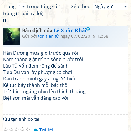
Trang
trong tổng số 1
Xếp theo:
trang (1 bài trả lời)
[
1
]
Bản dịch của
Lê Xuân Khải
Gửi bởi
tôn tiền tử
ngày 07/02/2019 12:58
Hán Dương mưa gió trước qua rồi
Năm tháng giật mình sóng nước trôi
Lão Tử vốn đem rồng để sánh
Tiếp Dư vẫn lấy phượng ca chơi
Đàn tranh mình gẩy ai người hiểu
Kẻ tục bầy thành mỗi bác thôi
Trời biếc ngẩng nhìn lên thỉnh thoảng
Biệt sơn mãi vẫn dáng cao vời
tửu tận tình do tại
☆
☆
☆
☆
☆
Trả lời