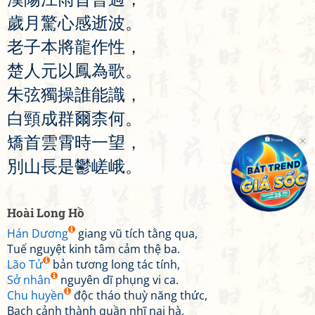
歲
月
驚
心
感
逝
波
。
老
子
本
將
龍
作
性
，
楚
人
元
以
鳳
為
歌
。
朱
弦
獨
操
誰
能
識
，
白
頸
成
群
爾
柰
何
。
矯
首
雲
霄
時
一
望
，
別
山
長
是
鬱
嵯
峨
。
Hoài Long Hồ
Hán Dương
giang vũ tích tằng qua,
Tuế nguyệt kinh tâm cảm thệ ba.
Lão Tử
bản tương long tác tính,
Sở nhân
nguyên dĩ phụng vi ca.
Chu huyền
độc tháo thuỳ năng thức,
Bạch cảnh thành quần nhĩ nại hà.