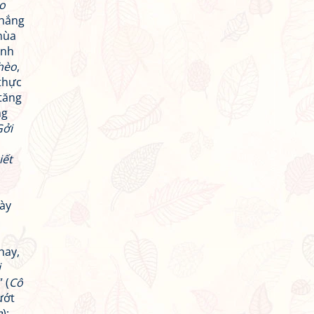
o
thắng
mùa
ánh
hèo
,
 thực
 tăng
ng
Gởi
iết
này
hay,
i
 (
Cô
ướt
n
);