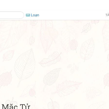
Loạn
TÁ
n Mặc Tử