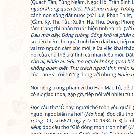
(Quách Tấn, Tùng Ngâm, Ngọc Hồ, Trần Bình L
người không quen biết
,
Phút mơ màng
,
Tương
cảnh non sông đất nước (xứ Huế, Phan Thiết, 
(Cầm, Kỳ, Thi, Tửu; Xuân, Hạ, Thu, Đông; Phon
tâm trạng thi nhân trước hiện tình xã hội (với
Đau mới dậy
,
Đóng tuồng
,
Sống khổ và phấn 
sự tiêu biểu cho quá trình hiện đại hoá, tiếp 
vai trò nguồn cảm xúc mới; giữa việc khai thá
nói của chủ thể trữ tình cá nhân kiểu mới. Đ
cho ai
,
Nhắn ai
,
Gởi cho người không quen biế
không quen biết
,
Thư trách người tình nhân k
của Tản Đà, rồi tương đồng với những
Nhắn 
Nói riêng trong phạm vi thơ Hàn Mặc Tử, dễ t
có sự giao thoa, gặp gỡ, tiếp nối với nhiều t
Đọc câu thơ “Ô hay, người thế toàn yêu quái” 
người ngọc biến ra hơi” (
Mơ hoa
); đọc câu th
trăng
- CL, số 6671, ngày 22-10-1934, tr.3) lại nh
liêu
); đọc câu thơ “Gió đông mơn trớn nhẹ” (
H
mướt trong màu sáng” (
Huyền ảo
); “Trăng nằ