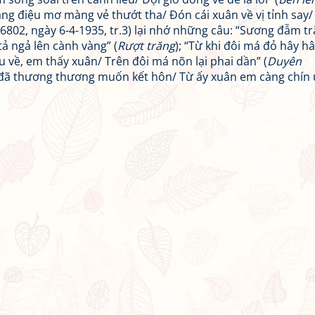
ng điệu mơ màng vẻ thướt tha/ Đón cái xuân về vị tỉnh say/
 6802, ngày 6-4-1935, tr.3) lại nhớ những câu: “Sương đẫm t
 tả ngả lên cành vàng” (
Rượt trăng
); “Từ khi đôi má đỏ hây hâ
 về, em thấy xuân/ Trên đôi má nõn lại phai dần” (
Duyên
 đã thương thương muốn kết hôn/ Từ ấy xuân em càng chín