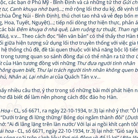
ộc, các bạn ở Phú Mỹ - Bình Định và cả những tứ thơ
Gửi ch
 tư
,
Canh khuya nhớ bạn
)…; mở rộng lối thơ du ký, đề vịnh 
chùa Ông Núi - Bình Định), thú chơi tao nhã và vẻ đẹp bốn 
g, Hoa, Tuyết, Nguyệt)…; tiếp nối dòng thơ hiện thực, phản 
 các bài
Đêm khuya ở nhà quê
,
Làm ruộng tự thuật
,
Than ng
đấu
), v.v… Theo cách đọc “liên văn bản” có thể thấy thơ Hàn
nối giữa hiện tượng sử dụng lối thơ truyền thống với việc gia
c hệ thống chủ đề, đề tài quen thuộc với khả năng bộc lộ tiế
ặt trong tương quan so sánh đồng đại có thể nhận ra tứ thơ
t
của Hàn tương đồng với những
Thư đưa người tình nhân
hông quen biết
,
Thư lại trách người tình nhân không quen b
nhủ
,
Nhắn ai
,
Lại nhắn ai
của Quách Tấn v.v…
hấy nhiều câu thơ, ý thơ trong số những bài mới phát hiện 
ứ thơ đã biết để làm nên phong cách độc đáo họ Hàn.
(
Hoạ
- CL, số 6671, ra ngày 22-10-1934, tr.3) lại nhớ ý thơ: “Ô 
ơ “Dưới trăng đi lững thững/ Bóng dọi ngắm thành đôi” (
Dướ
ớ: “Ai đi lẳng lặng trên làn nước/ Với lại ai ngồi khít cạnh tôi”
ái hoa
- CL, số 6671, ngày 22-10-1934, tr.3) lại nhớ: “Gió say l
m sóng soãi trên cành liễu/ Đợi gió đông về để lả lơi” (
Bẽn lẽ