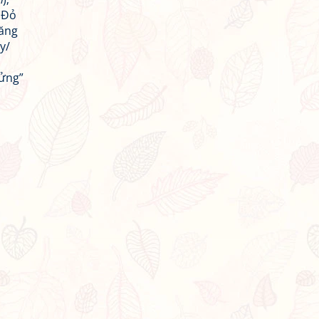
 Đỏ
răng
y/
 ửng”