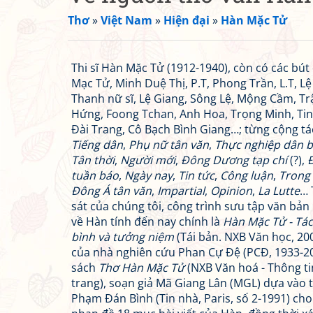
Thơ
»
Việt Nam
»
Hiện đại
»
Hàn Mặc Tử
Thi sĩ Hàn Mặc Tử (1912-1940), còn có các bú
Mạc Tử, Minh Duệ Thị, P.T, Phong Trần, L.T, Lệ
Thanh nữ sĩ, Lệ Giang, Sông Lệ, Mộng Cầm, Tr
Hứng, Foong Tchan, Anh Hoa, Trọng Minh, Ti
Đài Trang, Cô Bạch Bình Giang…; từng cộng tá
Tiếng dân
,
Phụ nữ tân văn
,
Thực nghiệp dân 
Tân thời
,
Người mới
,
Đông Dương tạp chí
(?),
tuần báo
,
Ngày nay
,
Tin tức
,
Công luận
,
Trong
Đông Á tân văn
,
Impartial
,
Opinion
,
La Lutte
… 
sát của chúng tôi, công trình sưu tập văn bản
về Hàn tính đến nay chính là
Hàn Mặc Tử - Tá
bình và tưởng niệm
(Tái bản. NXB Văn học, 200
của nhà nghiên cứu Phan Cự Đệ (PCĐ, 1933-20
sách
Thơ Hàn Mặc Tử
(NXB Văn hoá - Thông ti
trang), soạn giả Mã Giang Lân (MGL) dựa vào 
Phạm Đán Bình (Tin nhà, Paris, số 2-1991) cho