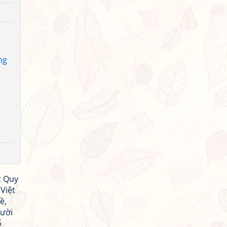
ng
t Quy
Việt
ề,
Mười
ố