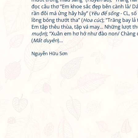
đọc câu thơ “Em khoe sắc đẹp bên cành lả/ Dá
rần đôi má ửng hây hây” (
Yêu để sống
- CL, số
lồng bóng thướt tha” (
Hoa cúc
); “Trăng bay lả
Em tập thêu thùa, tập vá may… Những lượt thu
muộn
); “Xuân em hơ hớ như đào non/ Chàng
(
Mất duyên
)…
Nguyễn Hữu Sơn