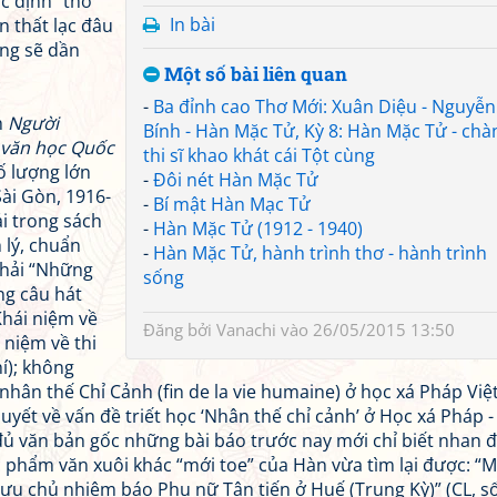
c định “thơ
In bài
 thất lạc đâu
ọng sẽ dần
Một số bài liên quan
-
Ba đỉnh cao Thơ Mới: Xuân Diệu - Nguyễn
h
Người
Bính - Hàn Mặc Tử, Kỳ 8: Hàn Mặc Tử - chà
 văn học Quốc
thi sĩ khao khát cái Tột cùng
ố lượng lớn
-
Đôi nét Hàn Mặc Tử
Sài Gòn, 1916-
-
Bí mật Hàn Mạc Tử
ải trong sách
-
Hàn Mặc Tử (1912 - 1940)
 lý, chuẩn
-
Hàn Mặc Tử, hành trình thơ - hành trình
phải “Những
sống
ng câu hát
Khái niệm về
Đăng bởi
Vanachi
vào 26/05/2015 13:50
i niệm về thi
í); không
nhân thế Chỉ Cảnh (fin de la vie humaine) ở học xá Pháp Việ
yết về vấn đề triết học ‘Nhân thế chỉ cảnh’ ở Học xá Pháp - 
ủ văn bản gốc những bài báo trước nay mới chỉ biết nhan đ
c phẩm văn xuôi khác “mới toe” của Hàn vừa tìm lại được: “
ựu chủ nhiệm báo Phụ nữ Tân tiến ở Huế (Trung Kỳ)” (CL, s