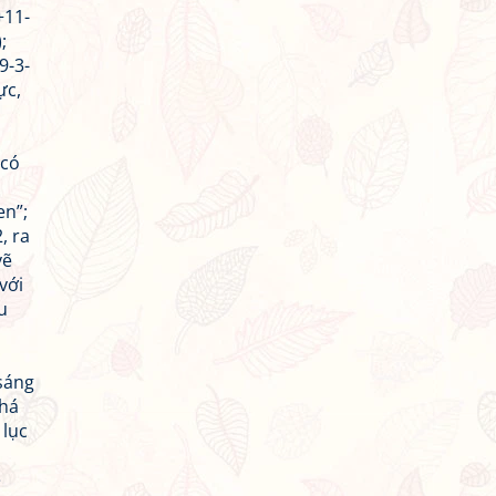
+11-
;
9-3-
ực,
 có
en”;
, ra
vẽ
với
u
sáng
khá
 lục
i
è