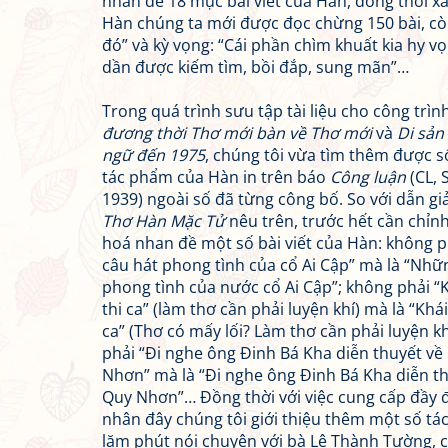
nhan đề 18 mục bài viết của Hàn, đồng thời xá
Hàn chúng ta mới được đọc chừng 150 bài, còn
đó” và kỳ vọng: “Cái phần chìm khuất kia hy v
dần được kiếm tìm, bồi đắp, sung mãn”…
Trong quá trình sưu tập tài liệu cho công trìn
đương thời Thơ mới bàn về Thơ mới
và
Di sản
ngữ đến 1975
, chúng tôi vừa tìm thêm được s
tác phẩm của Hàn in trên báo
Công luận
(CL, 
1939) ngoài số đã từng công bố. So với dẫn gi
Thơ Hàn Mặc Tử
nêu trên, trước hết cần chỉnh
hoá nhan đề một số bài viết của Hàn: không 
câu hát phong tình của cổ Ai Cập” mà là “Nhữ
phong tình của nước cổ Ai Cập”; không phải “
thi ca” (làm thơ cần phải luyện khí) mà là “Khá
ca” (Thơ có mấy lối? Làm thơ cần phải luyện kh
phải “Đi nghe ông Đinh Bá Kha diễn thuyết về 
Nhơn” mà là “Đi nghe ông Đinh Bá Kha diễn thu
Quy Nhơn”… Đồng thời với việc cung cấp đầy đ
nhân đây chúng tôi giới thiệu thêm một số tá
lăm phút nói chuyện với bà Lê Thành Tường, c