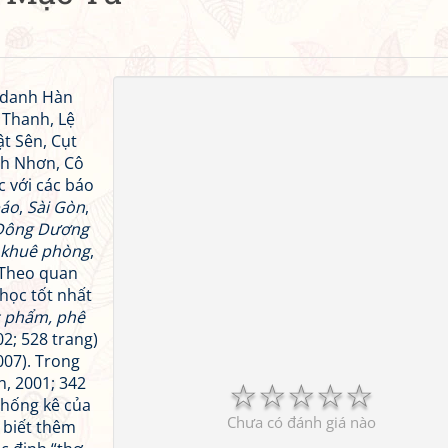
t danh Hàn
 Thanh, Lệ
ật Sên, Cụt
nh Nhơn, Cô
c với các báo
báo
,
Sài Gòn
,
Đông Dương
 khuê phòng
,
Theo quan
 học tốt nhất
c phẩm, phê
2; 528 trang)
07). Trong
n, 2001; 342
☆
☆
☆
☆
☆
thống kê của
Chưa có đánh giá nào
 biết thêm