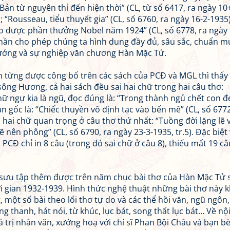
 Bản từ nguyên thỉ đến hiện thời” (CL, từ số 6417, ra ngày 10
; “Rousseau, tiểu thuyết gia” (CL, số 6760, ra ngày 16-2-1935)
o được phần thưởng Nobel năm 1924” (CL, số 6778, ra ngày 
phần cho phép chúng ta hình dung đầy đủ, sâu sắc, chuẩn m
tưởng và sự nghiệp văn chương Hàn Mặc Tử.
n từng được công bố trên các sách của PCĐ và MGL thì thấy
sông Hương, cả hai sách đều sai hai chữ trong hai câu thơ:
ữ ngự kia là ngũ, đọc đúng là: “Trong thành ngủ chết con đ
n gốc là: “Chiếc thuyền vô định tạc vào bến mê” (CL, số 6772
i hai chữ quan trọng ở câu thơ thứ nhất: “Tuồng đời lặng lẽ 
 nên phông” (CL, số 6790, ra ngày 23-3-1935, tr.5). Đặc biệt 
 PCĐ chỉ in 8 câu (trong đó sai chữ ở câu 8), thiếu mất 19 câ
, sưu tập thêm được trên năm chục bài thơ của Hàn Mặc Tử 
 gian 1932-1939. Hình thức nghệ thuật những bài thơ này 
một số bài theo lối thơ tự do và các thể hồi văn, ngũ ngôn,
g thanh, hát nói, từ khúc, lục bát, song thất lục bát… Về nộ
á trị nhân văn, xướng hoạ với chí sĩ Phan Bội Châu và bạn b