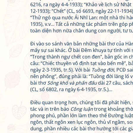
6216, ra ngày 4-4-1933); “Khảo về lịch sử Nhật
12-1933); “Chết” (CL, số 6693, ngày 22-11-1934)
“Thử ngó qua nước Ái Nhĩ Lan: một nhà thi hà
1935), v.v… Tất cả những tác phẩm trên góp 
toàn diện hơn nữa chân dung con người, tư 
Đi vào so sánh văn bản những bài thơ của Hà
mấy sự sai khác. Ở bài Đêm khuya tự tình với 
“Trong thành ngự chết con đen”, bản gốc in ch
câu: “Chiếc thuyền vô định tạt vào bến mê”, bả
ngày 2-3-1935, tr.5). Với bài
Tuồng đời
, PCĐ sa
nên phông”, đúng phải là: “Tuồng đời lăng lố vẽ
bài thơ
Sống khổ và phấn đấu
dài 27 câu, sách
(CL, số 6802, ra ngày 6-4-1935, tr.5.)…
Điều quan trọng hơn, chúng tôi đã phát hiện
tác và in trên báo
Công luận
trong khoảng thời
phong phú, phần lớn làm theo thể Đường luật, 
ngôn, thất ngôn xen lục ngôn, thủ vĩ ngâm, son
dung, phần nhiều các bài thơ hướng tới các gi