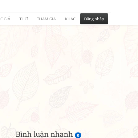
C GIẢ
THƠ
THAM GIA
KHÁC
Đăng nhập
Bình luận nhanh
0