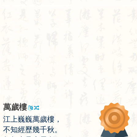
萬
歲
樓
江
上
巍
巍
萬
歲
樓
，
不
知
經
歷
幾
千
秋
。