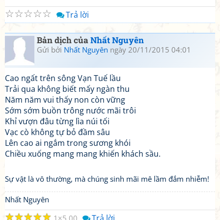
☆
☆
☆
☆
☆
Trả lời
Bản dịch của
Nhất Nguyên
Gửi bởi
Nhất Nguyên
ngày 20/11/2015 04:01
Cao ngất trên sông Vạn Tuế lầu
Trải qua không biết mấy ngàn thu
Năm năm vui thấy non còn vững
Sớm sớm buồn trông nước mãi trôi
Khỉ vượn đâu từng lìa núi tối
Vạc cò không tự bỏ đầm sâu
Lên cao ai ngắm trong sương khói
Chiều xuống mang mang khiến khách sầu.
Sự vật là vô thường, mà chúng sinh mãi mê lầm đắm nhiễm!
Nhất Nguyên
☆
☆
☆
☆
☆
Trả lời
1
5.00