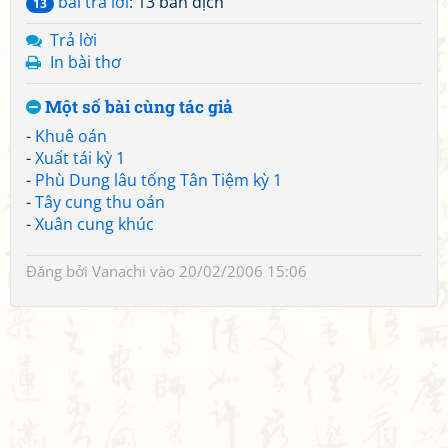
bài trả lời
: 13 bản dịch
13
Trả lời
In bài thơ
Một số bài cùng tác giả
-
Khuê oán
-
Xuất tái kỳ 1
-
Phù Dung lâu tống Tân Tiệm kỳ 1
-
Tây cung thu oán
-
Xuân cung khúc
Đăng bởi
Vanachi
vào 20/02/2006 15:06