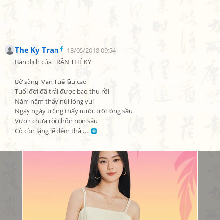
The Ky Tran
13/05/2018 09:54
Bản dịch của TRẦN THẾ KỶ

Bờ sông, Vạn Tuế lầu cao

Tuổi đời đã trải được bao thu rồi

Năm năm thấy núi lòng vui

Ngày ngày trông thấy nước trôi lòng sầu

Vượn chưa rời chốn non sâu

Cò còn lặng lẽ đêm thâu… 