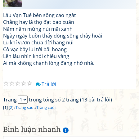
Lầu Vạn Tuế bên sông cao ngất
Chẳng hay là thọ đạt bao xuân
Năm năm mừng núi mãi xanh
Ngày ngày buồn thấy dòng sông chảy hoài
Lũ khỉ vượn chưa dời hang núi
Cò vạc bầy lui tới bãi hoang
Lên lầu nhìn khói chiều vàng
Ai mà không chạnh lòng đang nhớ nhà.
☆
☆
☆
☆
☆
Trả lời
Trang
trong tổng số 2 trang (13 bài trả lời)
[
1
] [
2
] ›
Trang sau
»
Trang cuối
Bình luận nhanh
1