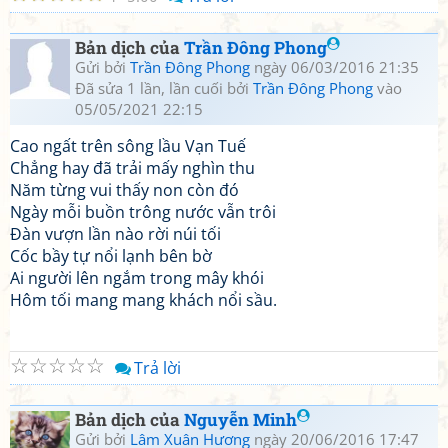
Bản dịch của
Trần Đông Phong
Gửi bởi
Trần Đông Phong
ngày 06/03/2016 21:35
Đã sửa 1 lần, lần cuối bởi
Trần Đông Phong
vào
05/05/2021 22:15
Cao ngất trên sông lầu Vạn Tuế
Chẳng hay đã trải mấy nghìn thu
Năm từng vui thấy non còn đó
Ngày mỗi buồn trông nước vẫn trôi
Đàn vượn lần nào rời núi tối
Cốc bầy tự nổi lạnh bên bờ
Ai người lên ngắm trong mây khói
Hôm tối mang mang khách nổi sầu.
☆
☆
☆
☆
☆
Trả lời
Bản dịch của
Nguyễn Minh
Gửi bởi
Lâm Xuân Hương
ngày 20/06/2016 17:47