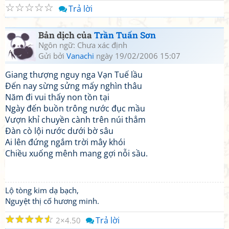
☆
☆
☆
☆
☆
Trả lời
Bản dịch của
Trần Tuấn Sơn
Ngôn ngữ: Chưa xác định
Gửi bởi
Vanachi
ngày 19/02/2006 15:07
Giang thượng nguy nga Vạn Tuế lầu
Đến nay sừng sửng mấy nghìn thâu
Năm đi vui thấy non tồn tại
Ngày đến buồn trông nước đục mầu
Vượn khỉ chuyền cành trên núi thẳm
Đàn cò lội nước dưới bờ sâu
Ai lên đứng ngắm trời mây khói
Chiều xuống mênh mang gợi nỗi sầu.
Lộ tòng kim dạ bạch,
Nguyệt thị cố hương minh.
☆
☆
☆
☆
☆
Trả lời
2
4.50