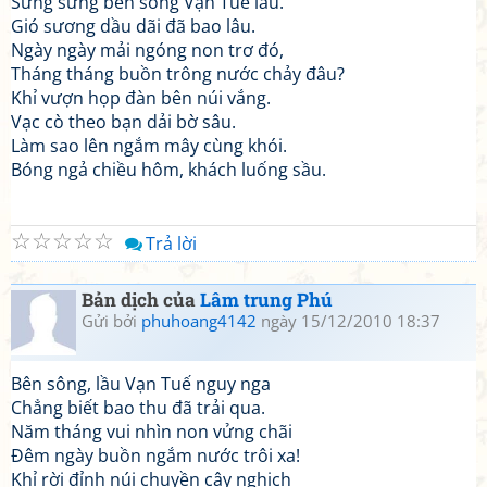
Sừng sững bên sông Vạn Tuế lầu.
Gió sương dầu dãi đã bao lâu.
Ngày ngày mải ngóng non trơ đó,
Tháng tháng buồn trông nước chảy đâu?
Khỉ vượn họp đàn bên núi vắng.
Vạc cò theo bạn dải bờ sâu.
Làm sao lên ngắm mây cùng khói.
Bóng ngả chiều hôm, khách luống sầu.
☆
☆
☆
☆
☆
Trả lời
Bản dịch của
Lâm trung Phú
Gửi bởi
phuhoang4142
ngày 15/12/2010 18:37
Bên sông, lầu Vạn Tuế nguy nga
Chẳng biết bao thu đã trải qua.
Năm tháng vui nhìn non vửng chãi
Đêm ngày buồn ngắm nước trôi xa!
Khỉ rời đỉnh núi chuyền cây nghịch