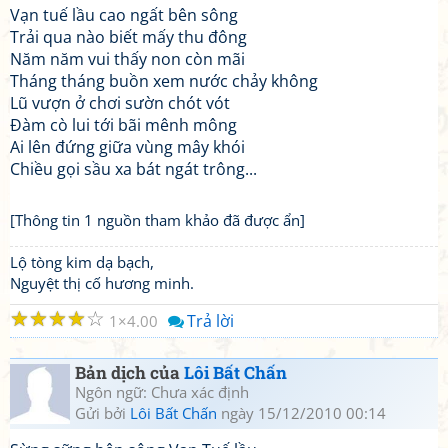
Vạn tuế lầu cao ngất bên sông
Trải qua nào biết mấy thu đông
Năm năm vui thấy non còn mãi
Tháng tháng buồn xem nước chảy không
Lũ vượn ở chơi sườn chót vót
Đàm cò lui tới bãi mênh mông
Ai lên đứng giữa vùng mây khói
Chiều gọi sầu xa bát ngát trông...
[Thông tin 1 nguồn tham khảo đã được ẩn]
Lộ tòng kim dạ bạch,
Nguyệt thị cố hương minh.
☆
☆
☆
☆
☆
Trả lời
1
4.00
Bản dịch của
Lôi Bất Chấn
Ngôn ngữ: Chưa xác định
Gửi bởi
Lôi Bất Chấn
ngày 15/12/2010 00:14