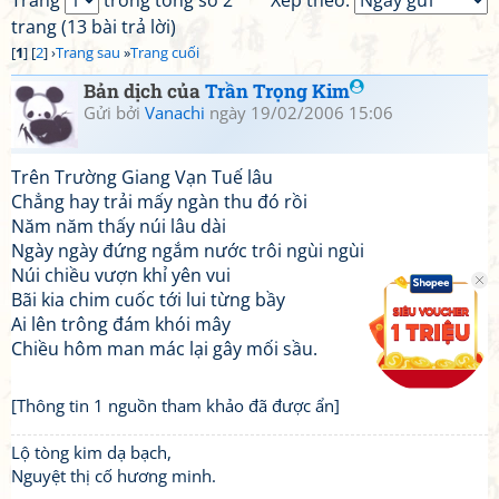
Trang
trong tổng số 2
Xếp theo:
trang (13 bài trả lời)
[
1
] [
2
] ›
Trang sau
»
Trang cuối
Bản dịch của
Trần Trọng Kim
Gửi bởi
Vanachi
ngày 19/02/2006 15:06
Trên Trường Giang Vạn Tuế lâu
Chẳng hay trải mấy ngàn thu đó rồi
Năm năm thấy núi lâu dài
Ngày ngày đứng ngắm nước trôi ngùi ngùi
Núi chiều vượn khỉ yên vui
Bãi kia chim cuốc tới lui từng bầy
Ai lên trông đám khói mây
Chiều hôm man mác lại gây mối sầu.
[Thông tin 1 nguồn tham khảo đã được ẩn]
Lộ tòng kim dạ bạch,
Nguyệt thị cố hương minh.