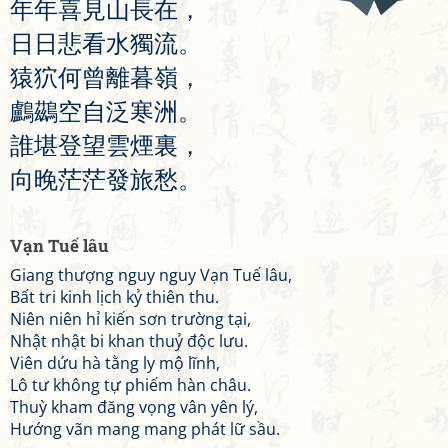
年
年
喜
見
山
長
在
，
日
日
悲
看
水
獨
流
。
猿
狖
何
曾
離
暮
嶺
，
鸕
鷀
空
自
泛
寒
洲
。
誰
堪
登
望
雲
煙
裏
，
向
晚
茫
茫
發
旅
愁
。
Vạn Tuế lâu
Giang thượng nguy nguy Vạn Tuế lâu,
Bất tri kinh lịch kỷ thiên thu.
Niên niên hỉ kiến sơn trường tại,
Nhật nhật bi khan thuỷ độc lưu.
Viên dứu hà tằng ly mộ lĩnh,
Lô tư không tự phiếm hàn châu.
Thuỳ kham đăng vọng vân yên lý,
Hướng vãn mang mang phát lữ sầu.