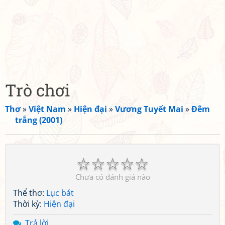
Trò chơi
Thơ
»
Việt Nam
»
Hiện đại
»
Vương Tuyết Mai
»
Đêm
trắng (2001)
☆
☆
☆
☆
☆
Chưa có đánh giá nào
Thể thơ:
Lục bát
Thời kỳ:
Hiện đại
Trả lời