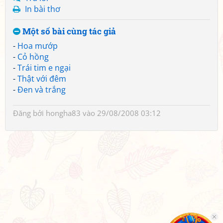
In bài thơ
Một số bài cùng tác giả
-
Hoa mướp
-
Cỏ hồng
-
Trái tim e ngại
-
Thật với đêm
-
Đen và trắng
Đăng bởi
hongha83
vào 29/08/2008 03:12