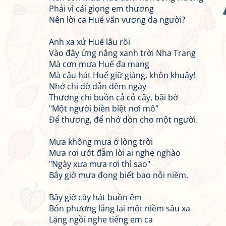
Phải vì cái giọng em thương
Nên lời ca Huế vấn vương dạ người?
Anh xa xứ Huế lâu rồi
Vào đây ửng nắng xanh trời Nha Trang
Mà cơn mưa Huế đa mang
Mà câu hát Huế giữ giàng, khôn khuây!
Nhớ chi đờ đẫn đêm ngày
Thương chi buồn cả cỏ cây, bãi bờ
"Một người biền biệt nơi mô"
Để thương, để nhớ dồn cho một người.
Mưa không mưa ở lòng trời
Mưa rơi ướt đẫm lời ai nghẹ nghào
"Ngày xưa mưa rơi thì sao"
Bây giờ mưa đọng biết bao nỗi niềm.
Bây giờ cây hát buồn êm
Bốn phương lắng lại một niềm sâu xa
Lặng ngồi nghe tiếng em ca