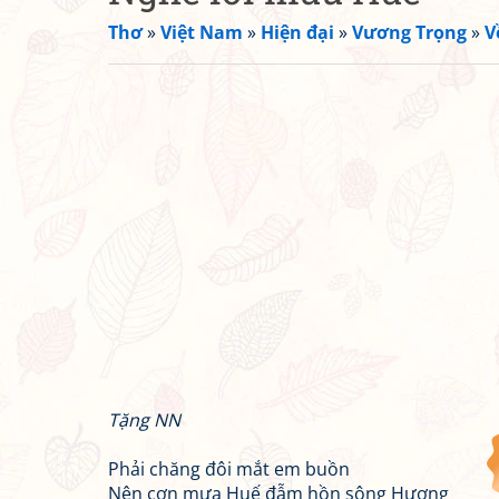
Thơ
»
Việt Nam
»
Hiện đại
»
Vương Trọng
»
V
Tặng NN
Phải chăng đôi mắt em buồn
Nên cơn mưa Huế đẫm hồn sông Hương