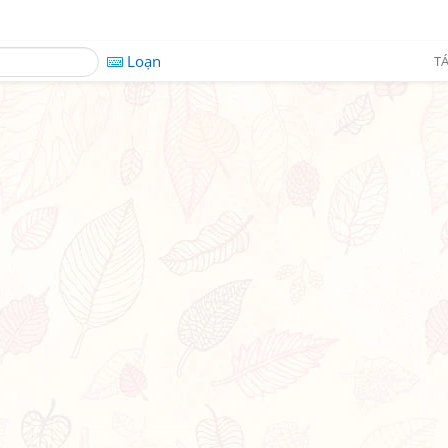
Loạn
TÁ