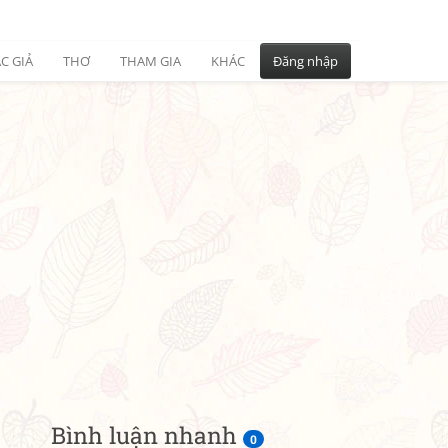
C GIẢ
THƠ
THAM GIA
KHÁC
Đăng nhập
Bình luận nhanh
0