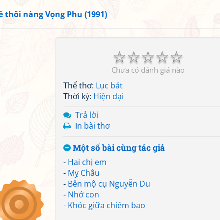
ề thôi nàng Vọng Phu (1991)
☆
☆
☆
☆
☆
Chưa có đánh giá nào
Thể thơ:
Lục bát
Thời kỳ:
Hiện đại
Trả lời
In bài thơ
Một số bài cùng tác giả
-
Hai chị em
-
Mỵ Châu
-
Bên mộ cụ Nguyễn Du
-
Nhớ con
-
Khóc giữa chiêm bao