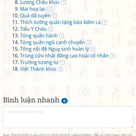
Lương Châu khúc
1
Mai hoa lạc
1
Quá dã tuyền
1
Thích tướng quân tặng bảo kiếm ca
1
Tiểu Y Châu
1
Tòng quân hành
1
Tòng quân ngũ canh chuyển
1
Tống nội đệ Nguỵ sinh hoàn lý
1
Trùng cửu nhật đăng cao hoài cố nhân
1
Trường tương tư
1
Việt Thành khúc
1
Bình luận nhanh
0
Bạn đang bình luận với tư cách khách viếng thăm. Để có thể theo dõi và