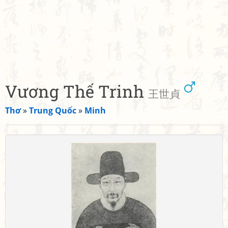
Vương Thế Trinh
王世貞
Thơ
»
Trung Quốc
»
Minh