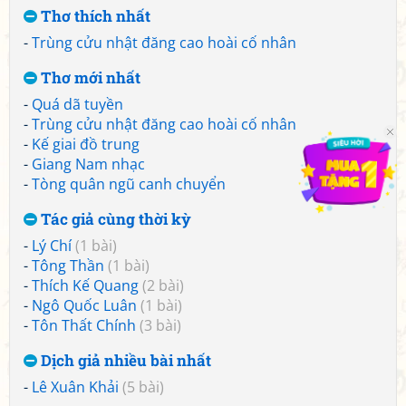
Thơ thích nhất
-
Trùng cửu nhật đăng cao hoài cố nhân
Thơ mới nhất
-
Quá dã tuyền
-
Trùng cửu nhật đăng cao hoài cố nhân
-
Kế giai đồ trung
-
Giang Nam nhạc
-
Tòng quân ngũ canh chuyển
Tác giả cùng thời kỳ
-
Lý Chí
(1 bài)
-
Tông Thần
(1 bài)
-
Thích Kế Quang
(2 bài)
-
Ngô Quốc Luân
(1 bài)
-
Tôn Thất Chính
(3 bài)
Dịch giả nhiều bài nhất
-
Lê Xuân Khải
(5 bài)