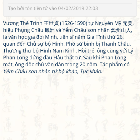
Tạo bởi
tôn tiền tử
vào 04/02/2019 22:03
Vương Thế Trinh 王世貞 (1526-1590) tự Nguyên Mỹ 元美,
hiệu Phụng Châu 鳳洲 và Yểm Châu sơn nhân 弇州山人,
là văn học gia đời Minh, tiến sĩ năm Gia Tĩnh thứ 26,
quan đến Chủ sự bộ Hình, Phó sứ binh bị Thanh Châu,
Thượng thư bộ Hình Nam Kinh. Hồi trẻ, ông cùng với Lý
Phan Long đứng đầu Hậu thất tử. Sau khi Phan Long
mất, ông độc chủ văn đàn trong 20 năm. Tác phẩm có
Yểm Châu sơn nhân tứ bộ khảo
,
Tục khảo
.