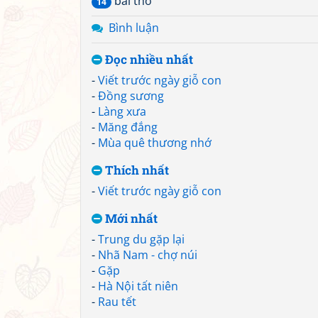
bài thơ
14
Bình luận
Đọc nhiều nhất
-
Viết trước ngày giỗ con
-
Đồng sương
-
Làng xưa
-
Măng đắng
-
Mùa quê thương nhớ
Thích nhất
-
Viết trước ngày giỗ con
Mới nhất
-
Trung du gặp lại
-
Nhã Nam - chợ núi
-
Gặp
-
Hà Nội tất niên
-
Rau tết