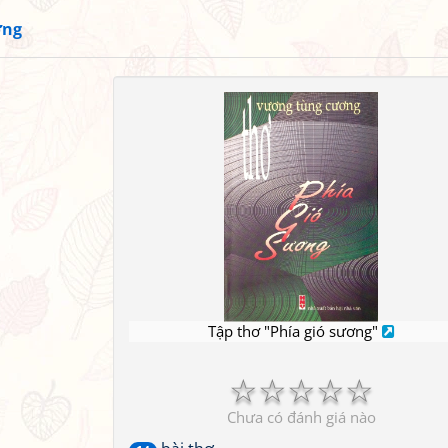
ơng
Tập thơ "Phía gió sương"
☆
☆
☆
☆
☆
Chưa có đánh giá nào