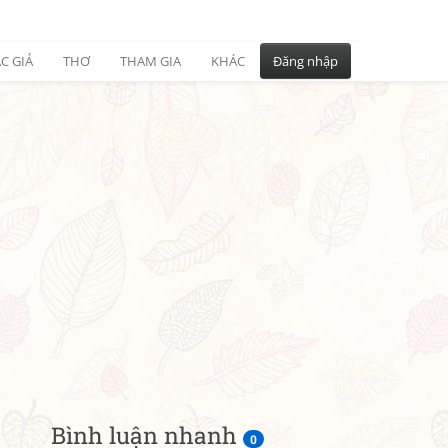
C GIẢ
THƠ
THAM GIA
KHÁC
Đăng nhập
Bình luận nhanh
0