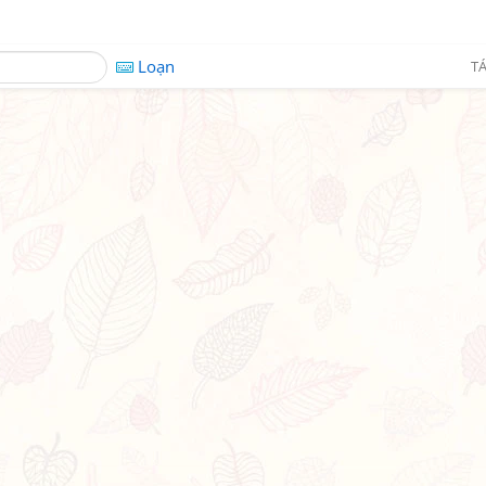
Loạn
TÁ