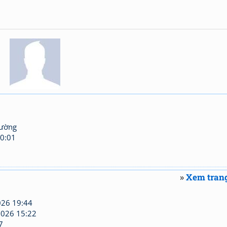
hường
0:01
»
Xem trang
26 19:44
026 15:22
7