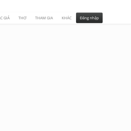
C GIẢ
THƠ
THAM GIA
KHÁC
Đăng nhập