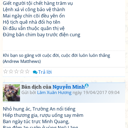
Giết người tội chết hàng trăm vụ
Lệnh xá vì công bảo vệ thành
Mai ngày chín cõi đều yên ổn
Hộ tịch quê nhà đổi họ tên
Đi đâu vẫn thuộc quân thị vệ
Đứng bắn chim bay trước điện cung
Khi bạn so găng với cuộc đời, cuộc đời luôn luôn thắng
(Andrew Matthews)
☆
☆
☆
☆
☆
Trả lời
Bản dịch của
Nguyễn Minh
Gửi bởi
Lâm Xuân Hương
ngày 19/04/2017 09:04
Nhỏ hung ác, Trường An nổi tiếng
Hiếp thương gia, rượu uống say mèm
Ban ngày túc trực Minh Quang,
Ban đêm ăn cướp ở vùng Ngũ Lăng