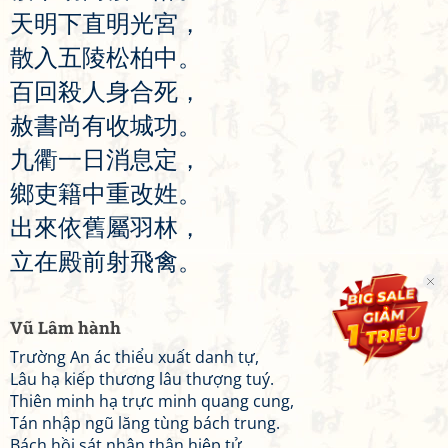
天
明
下
直
明
光
宮
，
散
入
五
陵
松
柏
中
。
百
回
殺
人
身
合
死
，
赦
書
尚
有
收
城
功
。
九
衢
一
日
消
息
定
，
鄉
吏
籍
中
重
改
姓
。
出
來
依
舊
屬
羽
林
，
立
在
殿
前
射
飛
禽
。
Vũ Lâm hành
Trường An ác thiểu xuất danh tự,
Lâu hạ kiếp thương lâu thượng tuý.
Thiên minh hạ trực minh quang cung,
Tán nhập ngũ lăng tùng bách trung.
Bách hồi sát nhân thân hiệp tử,