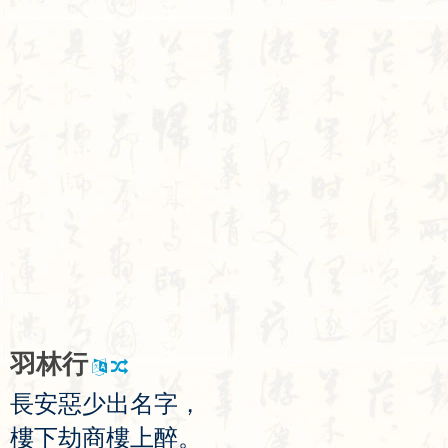
羽
林
行
長
安
惡
少
出
名
字
，
樓
下
劫
商
樓
上
醉
。