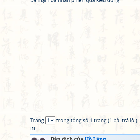
Bả mại hoa nhân phiến quá kiều đông.
Trang
trong tổng số 1 trang (1 bài trả lời)
[
1
]
Bản dịch của
Hồ Lãng