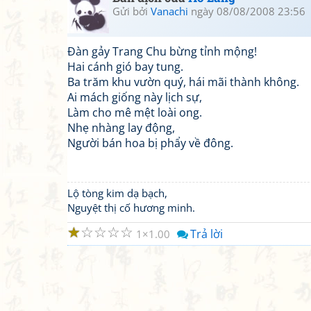
Gửi bởi
Vanachi
ngày 08/08/2008 23:56
Đàn gảy Trang Chu bừng tỉnh mộng!
Hai cánh gió bay tung.
Ba trăm khu vườn quý, hái mãi thành không.
Ai mách giống này lịch sự,
Làm cho mê mệt loài ong.
Nhẹ nhàng lay động,
Người bán hoa bị phẩy về đông.
Lộ tòng kim dạ bạch,
Nguyệt thị cố hương minh.
☆
☆
☆
☆
☆
Trả lời
1
1.00