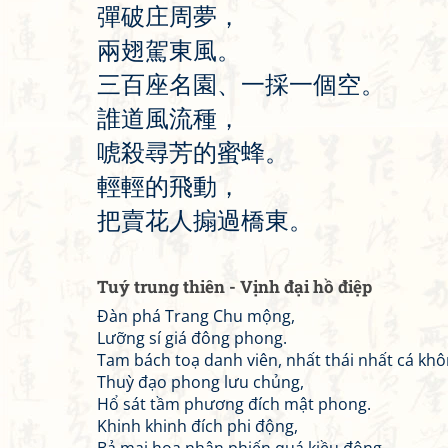
彈
破
庄
周
夢
，
兩
翅
駕
東
風
。
三
百
座
名
園
、
一
採
一
個
空
。
誰
道
風
流
種
，
唬
殺
尋
芳
的
蜜
蜂
。
輕
輕
的
飛
動
，
把
賣
花
人
搧
過
橋
東
。
Tuý trung thiên - Vịnh đại hồ điệp
Đàn phá Trang Chu mộng,
Lưỡng sí giá đông phong.
Tam bách toạ danh viên, nhất thái nhất cá khô
Thuỳ đạo phong lưu chủng,
Hổ sát tầm phương đích mật phong.
Khinh khinh đích phi động,