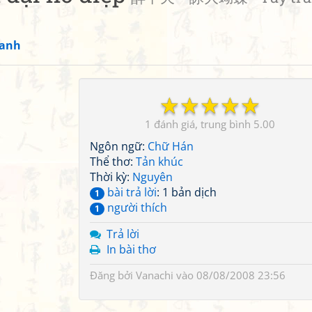
hanh
☆
☆
☆
☆
☆
1
5.00
Ngôn ngữ:
Chữ Hán
Thể thơ:
Tản khúc
Thời kỳ:
Nguyên
bài trả lời
: 1 bản dịch
1
người thích
1
Trả lời
In bài thơ
Đăng bởi
Vanachi
vào 08/08/2008 23:56