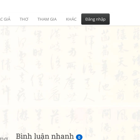
C GIẢ
THƠ
THAM GIA
KHÁC
Đăng nhập
Bình luận nhanh
ng
0