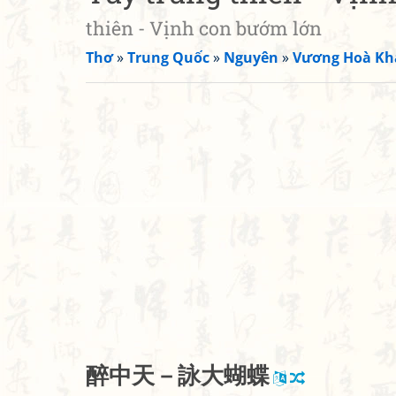
thiên - Vịnh con bướm lớn
Thơ
»
Trung Quốc
»
Nguyên
»
Vương Hoà K
醉
中
天
－
詠
大
蝴
蝶