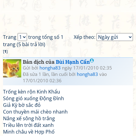
Trang
trong tổng số 1
Xếp theo:
trang (5 bài trả lời)
[
1
]
Bản dịch của
Bùi Hạnh Cẩn
Gửi bởi
hongha83
ngày 17/01/2010 02:35
Đã sửa 1 lần, lần cuối bởi
hongha83
vào
17/01/2010 02:36
Trống kèn rộn Kinh Khẩu
Sóng gió xuống Động Đình
Giả Kỳ bờ sắc đỏ
Con thuyền mái chèo nhanh
Nắng xế sông hồ trắng
Triều lên trời đất xanh
Minh châu về Hợp Phố