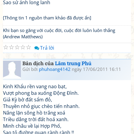
Sao sứ ánh long lanh
[Thông tin 1 nguồn tham khảo đã được ẩn]
Khi bạn so găng với cuộc đời, cuộc đời luôn luôn thắng
(Andrew Matthews)
☆
☆
☆
☆
☆
Trả lời
Bản dịch của
Lâm trung Phú
Gửi bởi
phuhoang4142
ngày 17/06/2011 16:11
Kinh Khẩu rền vang nao bạt,
Vượt phong ba xuống Động Đình.
Giả Kỳ bờ đất sẩm đỏ,
Thuyền nhỏ giục chèo tiến nhanh.
Nắng lặn sông hồ trắng xoá
Triều dâng trời đất hoá xanh.
Minh châu về lại Hợp Phố,
Sao tỏ đường quan rành rành !!