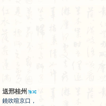
送
邢
桂
州
鐃
吹
喧
京
口
，