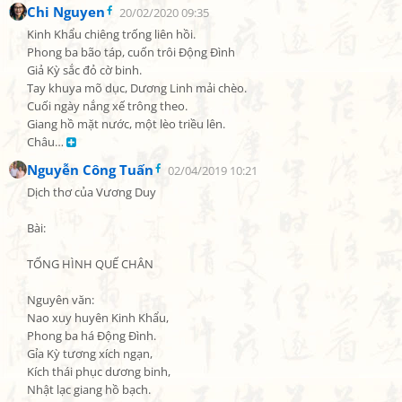
Chi Nguyen
20/02/2020 09:35
Kinh Khẩu chiêng trống liên hồi.

Phong ba bão táp, cuốn trôi Động Đình

Giả Kỳ sắc đỏ cờ binh.

Tay khuya mõ dục, Dương Linh mải chèo.

Cuối ngày nắng xế trông theo.

Giang hồ mặt nước, một lèo triều lên.

Châu… 
Nguyễn Công Tuấn
02/04/2019 10:21
Dịch thơ của Vương Duy

Bài:

TỐNG HÌNH QUẾ CHÂN

Nguyên văn:

Nao xuy huyên Kinh Khẩu,

Phong ba há Động Đình.

Gỉa Kỳ tương xích ngạn,

Kích thái phục dương binh,

Nhật lạc giang hồ bạch.
