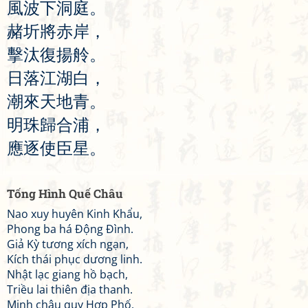
風
波
下
洞
庭
。
赭
圻
將
赤
岸
，
擊
汰
復
揚
舲
。
日
落
江
湖
白
，
潮
來
天
地
青
。
明
珠
歸
合
浦
，
應
逐
使
臣
星
。
Tống Hình Quế Châu
Nao xuy huyên Kinh Khẩu,
Phong ba há Động Đình.
Giả Kỳ tương xích ngạn,
Kích thái phục dương linh.
Nhật lạc giang hồ bạch,
Triều lai thiên địa thanh.
Minh châu quy Hợp Phố,