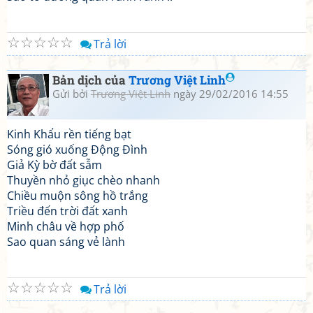
☆
☆
☆
☆
☆
Trả lời
Bản dịch của
Trương Việt Linh
Gửi bởi
Trương Việt Linh
ngày 29/02/2016 14:55
Kinh Khẩu rền tiếng bạt
Sóng gió xuống Động Đình
Giả Kỳ bờ đất sẫm
Thuyền nhỏ giục chèo nhanh
Chiều muộn sông hồ trắng
Triều đến trời đất xanh
Minh châu về hợp phố
Sao quan sáng vẻ lành
☆
☆
☆
☆
☆
Trả lời