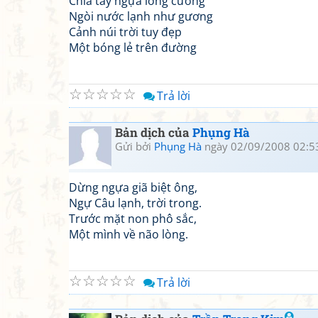
Chia tay ngựa lỏng cương
Ngòi nước lạnh như gương
Cảnh núi trời tuy đẹp
Một bóng lẻ trên đường
☆
☆
☆
☆
☆
Trả lời
Bản dịch của
Phụng Hà
Gửi bởi
Phụng Hà
ngày 02/09/2008 02:5
Dừng ngựa giã biệt ông,
Ngự Câu lạnh, trời trong.
Trước mặt non phô sắc,
Một mình về não lòng.
☆
☆
☆
☆
☆
Trả lời