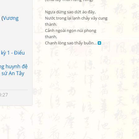
Ngựa dừng sao dứt áo đây,

1
(
Vương
Nước trong lại lạnh chảy vây cung 
thành.

Cảnh ngoài ngọn núi phong 
thanh,

Chạnh lòng sao thấy buồn… 
kỳ 1 - Điểu
ng huynh đệ
 sứ An Tây
0:27