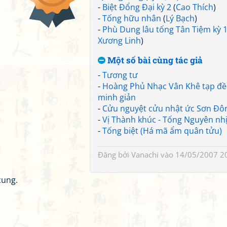
-
Biệt Đổng Đại kỳ 2
(
Cao Thích
)
-
Tống hữu nhân
(
Lý Bạch
)
-
Phù Dung lâu tống Tân Tiệm kỳ 
Xương Linh
)
Một số bài cùng tác giả
-
Tương tư
-
Hoàng Phủ Nhạc Vân Khê tạp đề 
minh giản
-
Cửu nguyệt cửu nhật ức Sơn Đô
-
Vị Thành khúc - Tống Nguyên nhị
-
Tống biệt (Há mã ẩm quân tửu)
Đăng bởi
Vanachi
vào 14/05/2007 2
cung.