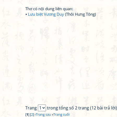
Thơ có nội dung liên quan:
Lưu biệt Vương Duy
(Thôi Hưng Tông)
Trang
trong tổng số 2 trang (12 bài trả lời)
[
1
] [
2
] ›
Trang sau
»
Trang cuối