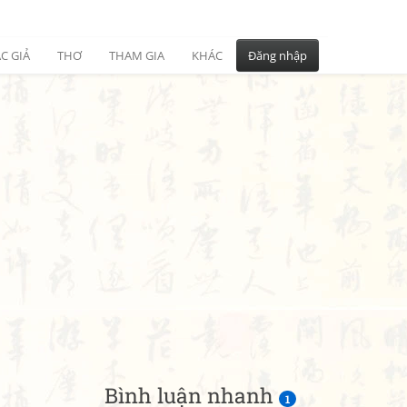
C GIẢ
THƠ
THAM GIA
KHÁC
Đăng nhập
Bình luận nhanh
1