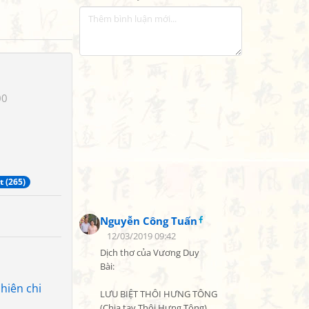
00
t (265)
Nguyễn Công Tuấn
12/03/2019 09:42
Dịch thơ của Vương Duy

Bài:

hiên chi
LƯU BIỆT THÔI HƯNG TÔNG

(Chia tay Thôi Hưng Tông)
