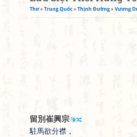
Thơ
»
Trung Quốc
»
Thịnh Đường
»
Vương D
留
別
崔
興
宗
駐
馬
欲
分
襟
，