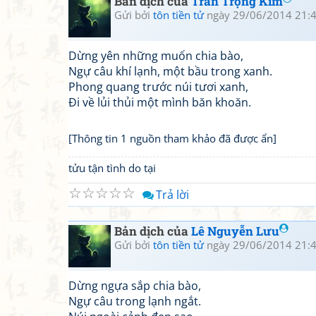
Bản dịch của
Trần Trọng Kim
Gửi bởi
tôn tiền tử
ngày 29/06/2014 21:
Dừng yên những muốn chia bào,
Ngự câu khí lạnh, một bầu trong xanh.
Phong quang trước núi tươi xanh,
Đi về lủi thủi một mình băn khoăn.
[Thông tin 1 nguồn tham khảo đã được ẩn]
tửu tận tình do tại
☆
☆
☆
☆
☆
Trả lời
Bản dịch của
Lê Nguyễn Lưu
Gửi bởi
tôn tiền tử
ngày 29/06/2014 21:
Dừng ngựa sắp chia bào,
Ngự câu trong lạnh ngắt.