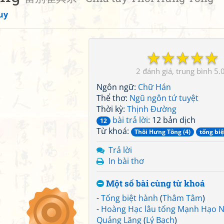
uy
☆
☆
☆
☆
☆
2
5.
Ngôn ngữ:
Chữ Hán
Thể thơ:
Ngũ ngôn tứ tuyệt
Thời kỳ:
Thịnh Đường
bài trả lời
: 12 bản dịch
12
Từ khoá:
Thôi Hưng Tông (4)
tống biệ
Trả lời
In bài thơ
Một số bài cùng từ khoá
-
Tống biệt hành
(
Thâm Tâm
)
-
Hoàng Hạc lâu tống Mạnh Hạo N
Quảng Lăng
(
Lý Bạch
)