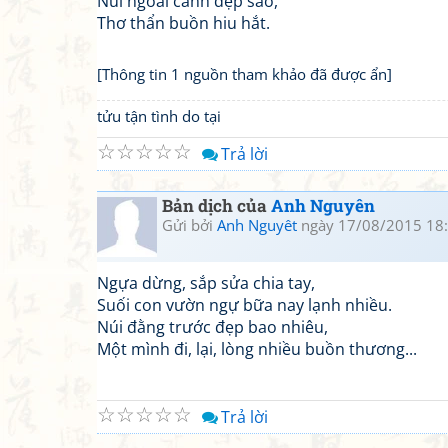
Núi ngoài cảnh đẹp sao,
Thơ thẩn buồn hiu hắt.
[Thông tin 1 nguồn tham khảo đã được ẩn]
tửu tận tình do tại
☆
☆
☆
☆
☆
Trả lời
Bản dịch của
Anh Nguyên
Gửi bởi
Anh Nguyêt
ngày 17/08/2015 18
Ngựa dừng, sắp sửa chia tay,
Suối con vườn ngự bữa nay lạnh nhiều.
Núi đằng trước đẹp bao nhiêu,
Một mình đi, lại, lòng nhiều buồn thương...
☆
☆
☆
☆
☆
Trả lời