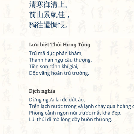
清
寒
御
溝
上
。
前
山
景
氣
佳
，
獨
往
還
惆
悵
。
Lưu biệt Thôi Hưng Tông
Trú mã dục phân khâm,
Thanh hàn ngự câu thượng.
Tiền sơn cảnh khí giai,
Độc vãng hoàn trù trướng.
Dịch nghĩa
Dừng ngựa lại để dứt áo,
Trên lạch nước trong và lạnh chảy qua hoàng 
Phong cảnh ngọn núi trước mắt khá đẹp,
Lủi thủi đi mà lòng đầy buồn thương.