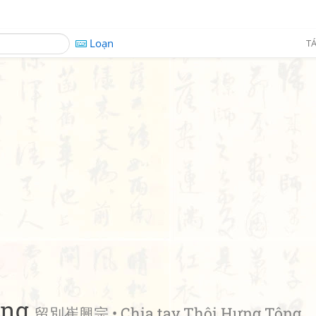
Loạn
TÁ
ông
留別崔興宗 • Chia tay Thôi Hưng Tông