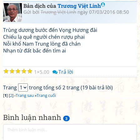
Bản dịch của
Trương Việt Linh
Gửi bởi
Trương Việt Linh
ngày 07/03/2016 08:50
Trùng dương bước đến Vọng Hương đài
Chiếu lạ quê người chén rượu phai
Nỗi khổ Nam Trung lòng đã chán
Nhạn từ đất bắc đến tìm ai
☆
☆
☆
☆
☆
Trả lời
1
5.00
Trang
trong tổng số 2 trang (19 bài trả lời)
[
1
] [
2
] ›
Trang sau
»
Trang cuối
Bình luận nhanh
3