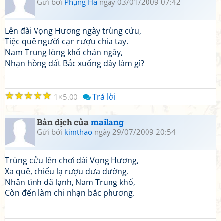
Gửi bởi
Phụng Hà
ngày 03/01/2009 07:42
Lên đài Vọng Hương ngày trùng cửu,
Tiệc quê người cạn rượu chia tay.
Nam Trung lòng khổ chán ngây,
Nhạn hồng đất Bắc xuống đây làm gì?
☆
☆
☆
☆
☆
Trả lời
1
5.00
Bản dịch của
mailang
Gửi bởi
kimthao
ngày 29/07/2009 20:54
Trùng cửu lên chơi đài Vọng Hương,
Xa quê, chiếu lạ rượu đưa đường.
Nhân tình đã lạnh, Nam Trung khổ,
Còn đến làm chi nhạn bắc phương.