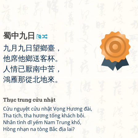
蜀
中
九
日
九
月
九
日
望
鄉
臺
，
他
席
他
鄉
送
客
杯
。
人
情
已
厭
南
中
苦
，
鴻
雁
那
從
北
地
來
。
Thục trung cửu nhật
Cửu nguyệt cửu nhật Vọng Hương đài,
Tha tịch, tha hương tống khách bôi.
Nhân tình dĩ yếm Nam Trung khổ,
Hồng nhạn na tòng Bắc địa lai?