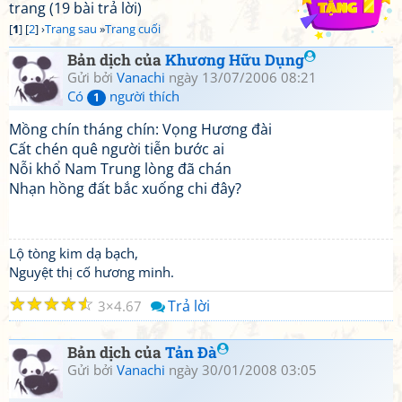
trang (19 bài trả lời)
[
1
] [
2
] ›
Trang sau
»
Trang cuối
Bản dịch của
Khương Hữu Dụng
Gửi bởi
Vanachi
ngày 13/07/2006 08:21
Có
người thích
1
Mồng chín tháng chín: Vọng Hương đài
Cất chén quê người tiễn bước ai
Nỗi khổ Nam Trung lòng đã chán
Nhạn hồng đất bắc xuống chi đây?
Lộ tòng kim dạ bạch,
Nguyệt thị cố hương minh.
☆
☆
☆
☆
☆
Trả lời
3
4.67
Bản dịch của
Tản Đà
Gửi bởi
Vanachi
ngày 30/01/2008 03:05