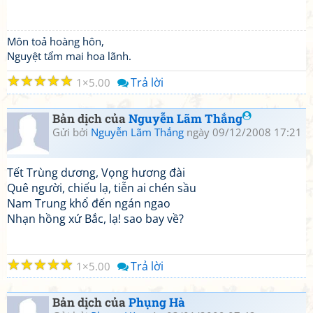
Môn toả hoàng hôn,
Nguyệt tẩm mai hoa lãnh.
☆
☆
☆
☆
☆
Trả lời
1
5.00
Bản dịch của
Nguyễn Lãm Thắng
Gửi bởi
Nguyễn Lãm Thắng
ngày 09/12/2008 17:21
Tết Trùng dương, Vọng hương đài
Quê người, chiếu lạ, tiễn ai chén sầu
Nam Trung khổ đến ngán ngao
Nhạn hồng xứ Bắc, lạ! sao bay về?
☆
☆
☆
☆
☆
Trả lời
1
5.00
Bản dịch của
Phụng Hà