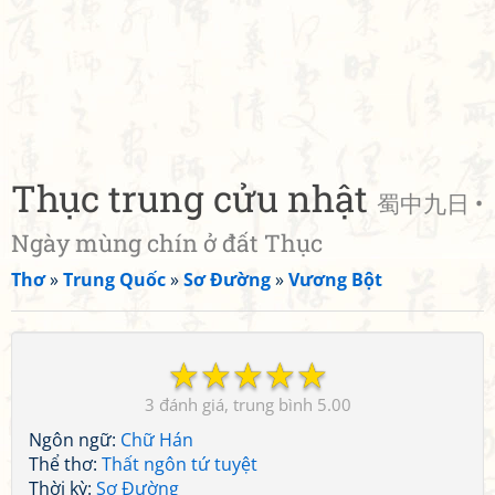
Thục trung cửu nhật
蜀中九日 •
Ngày mùng chín ở đất Thục
Thơ
»
Trung Quốc
»
Sơ Đường
»
Vương Bột
☆
☆
☆
☆
☆
3
5.00
Ngôn ngữ:
Chữ Hán
Thể thơ:
Thất ngôn tứ tuyệt
Thời kỳ:
Sơ Đường