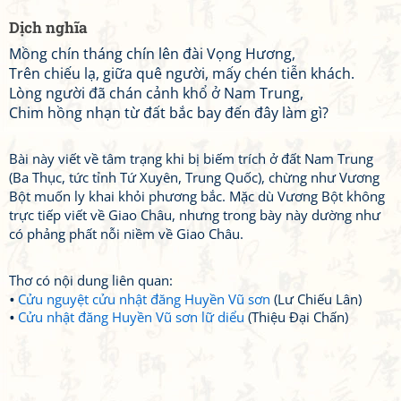
Dịch nghĩa
Mồng chín tháng chín lên đài Vọng Hương,
Trên chiếu lạ, giữa quê người, mấy chén tiễn khách.
Lòng người đã chán cảnh khổ ở Nam Trung,
Chim hồng nhạn từ đất bắc bay đến đây làm gì?
Bài này viết về tâm trạng khi bị biếm trích ở đất Nam Trung
(Ba Thục, tức tỉnh Tứ Xuyên, Trung Quốc), chừng như Vương
Bột muốn ly khai khỏi phương bắc. Mặc dù Vương Bột không
trực tiếp viết về Giao Châu, nhưng trong bày này dường như
có phảng phất nỗi niềm về Giao Châu.
Thơ có nội dung liên quan:
Cửu nguyệt cửu nhật đăng Huyền Vũ sơn
(Lư Chiếu Lân)
Cửu nhật đăng Huyền Vũ sơn lữ diểu
(Thiệu Đại Chấn)