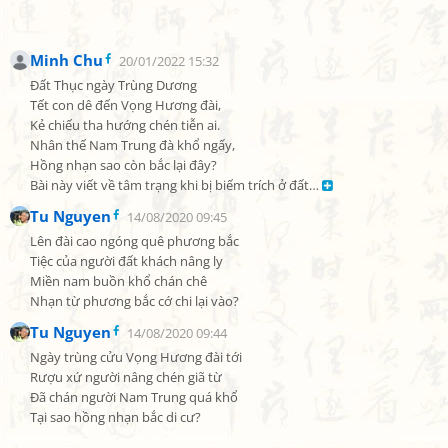
Minh Chu
20/01/2022 15:32
Đất Thục ngày Trùng Dương

Tết con dê đến Vọng Hương đài,

Kẻ chiếu tha hướng chén tiễn ai.

Nhân thế Nam Trung đà khổ ngấy,

Hồng nhạn sao còn bắc lại đây?

Bài này viết về tâm trạng khi bị biếm trích ở đất… 
Tu Nguyen
14/08/2020 09:45
Lên đài cao ngóng quê phương bắc

Tiệc của người đất khách nâng ly

Miền nam buồn khổ chán chê

Nhạn từ phương bắc cớ chi lại vào?
Tu Nguyen
14/08/2020 09:44
Ngày trùng cửu Vọng Hương đài tới

Rượu xứ người nâng chén giã từ

Đã chán người Nam Trung quá khổ

Tại sao hồng nhạn bắc di cư?