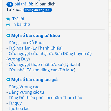
bài trả lời
: 19 bản dịch
19
Từ khoá:
trùng dương (88)
Trả lời
In bài thơ
Một số bài cùng từ khoá
-
Đăng cao
(
Đỗ Phủ
)
-
Tuý hoa âm
(
Lý Thanh Chiếu
)
-
Cửu nguyệt cửu nhật ức Sơn Đông huynh đệ
(
Vương Duy
)
-
Cửu nguyệt thập nhật tức sự
(
Lý Bạch
)
-
Cửu nhật Tề sơn đăng cao
(
Đỗ Mục
)
Một số bài cùng tác giả
-
Đằng Vương các
-
Đằng Vương các tự
-
Tống Đỗ thiếu phủ chi nhậm Thục châu
-
Tư quy
-
Lạc hoa lạc