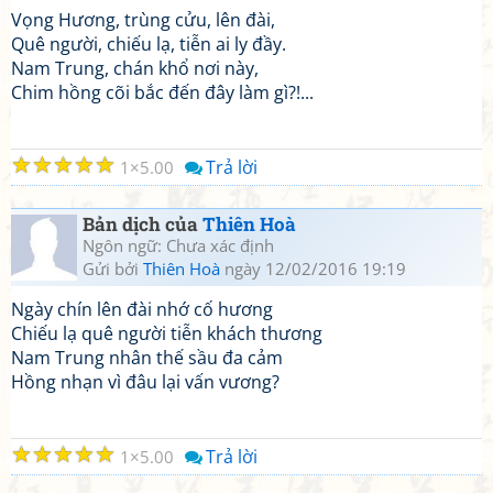
Vọng Hương, trùng cửu, lên đài,
Quê người, chiếu lạ, tiễn ai ly đầy.
Nam Trung, chán khổ nơi này,
Chim hồng cõi bắc đến đây làm gì?!...
☆
☆
☆
☆
☆
Trả lời
1
5.00
Bản dịch của
Thiên Hoà
Ngôn ngữ: Chưa xác định
Gửi bởi
Thiên Hoà
ngày 12/02/2016 19:19
Ngày chín lên đài nhớ cố hương
Chiếu lạ quê người tiễn khách thương
Nam Trung nhân thế sầu đa cảm
Hồng nhạn vì đâu lại vấn vương?
☆
☆
☆
☆
☆
Trả lời
1
5.00