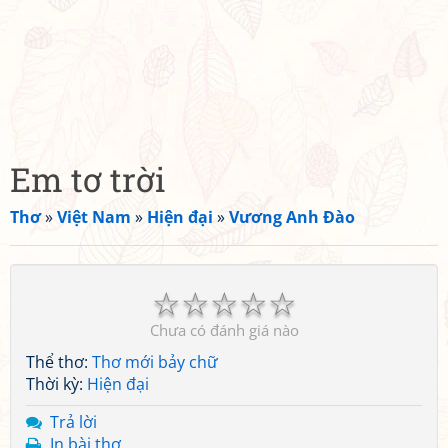
Em tơ trời
Thơ
»
Việt Nam
»
Hiện đại
»
Vương Anh Đào
☆
☆
☆
☆
☆
Chưa có đánh giá nào
Thể thơ:
Thơ mới bảy chữ
Thời kỳ:
Hiện đại
Trả lời
In bài thơ