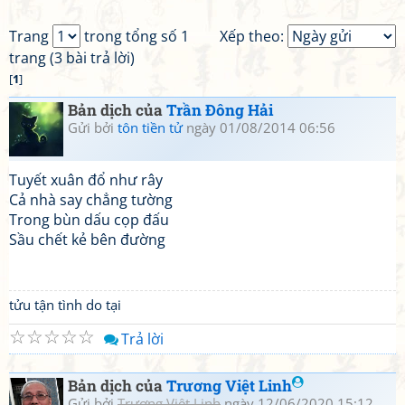
Trang
trong tổng số 1
Xếp theo:
trang (3 bài trả lời)
[
1
]
Bản dịch của
Trần Đông Hải
Gửi bởi
tôn tiền tử
ngày 01/08/2014 06:56
Tuyết xuân đổ như rây
Cả nhà say chẳng tường
Trong bùn dấu cọp đấu
Sầu chết kẻ bên đường
tửu tận tình do tại
☆
☆
☆
☆
☆
Trả lời
Bản dịch của
Trương Việt Linh
Gửi bởi
Trương Việt Linh
ngày 12/06/2020 15:12