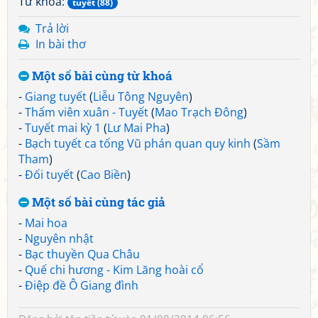
Từ khoá:
tuyết (88)
Trả lời
In bài thơ
Một số bài cùng từ khoá
-
Giang tuyết
(
Liễu Tông Nguyên
)
-
Thấm viên xuân - Tuyết
(
Mao Trạch Đông
)
-
Tuyết mai kỳ 1
(
Lư Mai Pha
)
-
Bạch tuyết ca tống Vũ phán quan quy kinh
(
Sầm
Tham
)
-
Đối tuyết
(
Cao Biền
)
Một số bài cùng tác giả
-
Mai hoa
-
Nguyên nhật
-
Bạc thuyền Qua Châu
-
Quế chi hương - Kim Lăng hoài cổ
-
Điệp đề Ô Giang đình