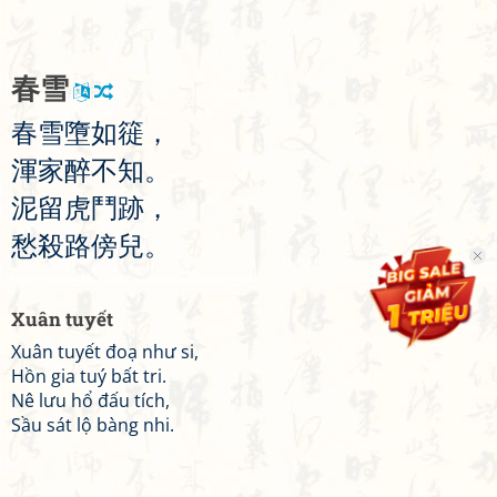
春
雪
春
雪
墮
如
簁
，
渾
家
醉
不
知
。
泥
留
虎
鬥
跡
，
愁
殺
路
傍
兒
。
Xuân tuyết
Xuân tuyết đoạ như si,
Hồn gia tuý bất tri.
Nê lưu hổ đấu tích,
Sầu sát lộ bàng nhi.