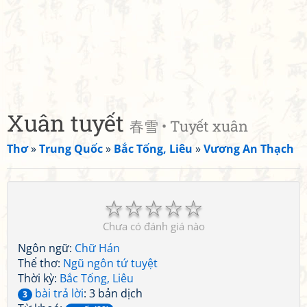
Xuân tuyết
春雪 • Tuyết xuân
Thơ
»
Trung Quốc
»
Bắc Tống, Liêu
»
Vương An Thạch
☆
☆
☆
☆
☆
Chưa có đánh giá nào
Ngôn ngữ:
Chữ Hán
Thể thơ:
Ngũ ngôn tứ tuyệt
Thời kỳ:
Bắc Tống, Liêu
bài trả lời
: 3 bản dịch
3