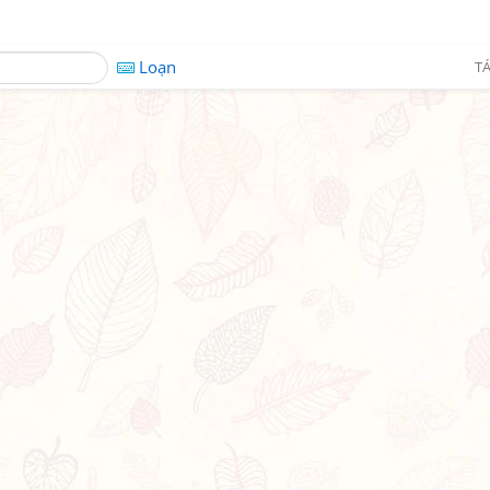
Loạn
TÁ