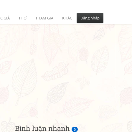
C GIẢ
THƠ
THAM GIA
KHÁC
Đăng nhập
Bình luận nhanh
0