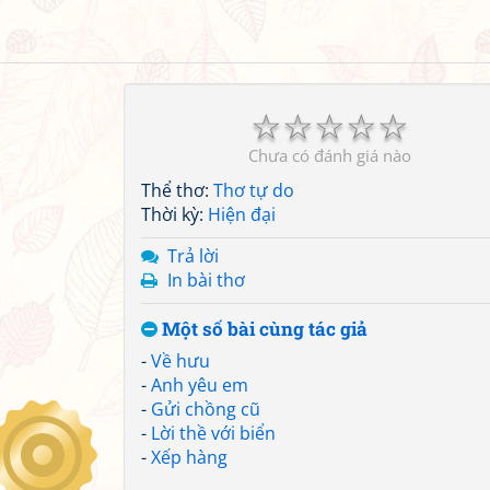
☆
☆
☆
☆
☆
Chưa có đánh giá nào
Thể thơ:
Thơ tự do
Thời kỳ:
Hiện đại
Trả lời
In bài thơ
Một số bài cùng tác giả
-
Về hưu
-
Anh yêu em
-
Gửi chồng cũ
-
Lời thề với biển
-
Xếp hàng