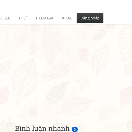
C GIẢ
THƠ
THAM GIA
KHÁC
Đăng nhập
Bình luận nhanh
0