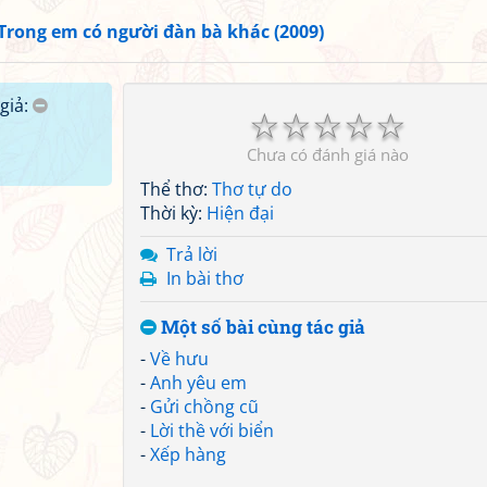
Trong em có người đàn bà khác (2009)
giả:
☆
☆
☆
☆
☆
Chưa có đánh giá nào
Thể thơ:
Thơ tự do
Thời kỳ:
Hiện đại
Trả lời
In bài thơ
Một số bài cùng tác giả
-
Về hưu
-
Anh yêu em
-
Gửi chồng cũ
-
Lời thề với biển
-
Xếp hàng