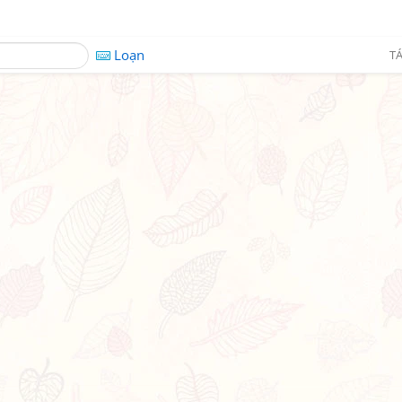
Loạn
TÁ