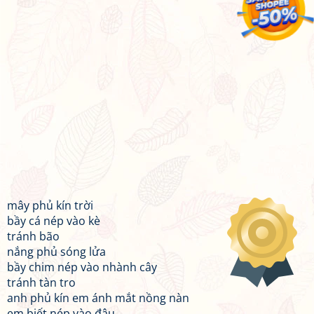
mây phủ kín trời
bầy cá nép vào kè
tránh bão
nắng phủ sóng lửa
bầy chim nép vào nhành cây
tránh tàn tro
anh phủ kín em ánh mắt nồng nàn
em biết nép vào đâu