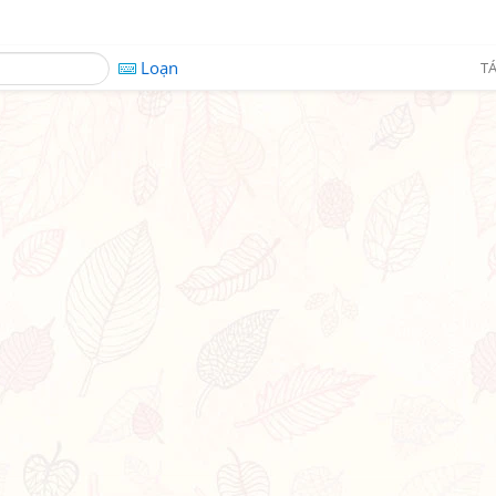
Loạn
TÁ