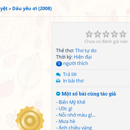
yệt
»
Dấu yêu ơi (2008)
☆
☆
☆
☆
☆
Chưa có đánh giá nào
Thể thơ:
Thơ tự do
Thời kỳ:
Hiện đại
người thích
1
Trả lời
In bài thơ
Một số bài cùng tác giả
-
Biển Mỹ Khê
-
Ước gì
-
Nỗi nhớ màu gì…
-
Mưa hè
-
Ánh chiều vàng