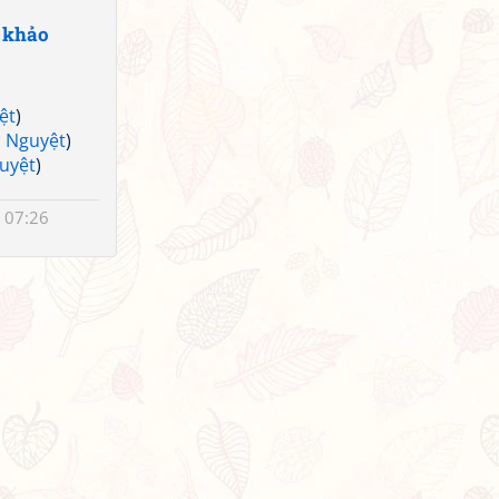
 khảo
ệt
)
h Nguyệt
)
uyệt
)
 07:26