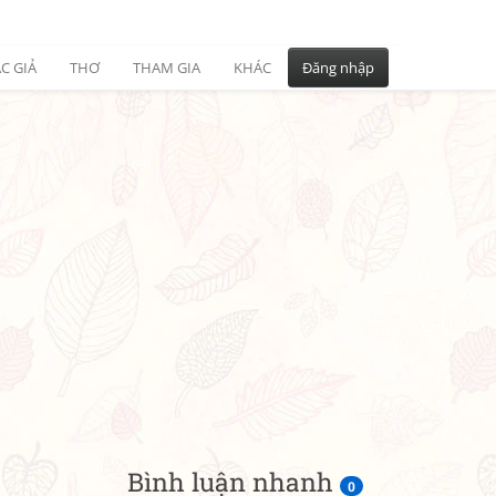
C GIẢ
THƠ
THAM GIA
KHÁC
Đăng nhập
Bình luận nhanh
0