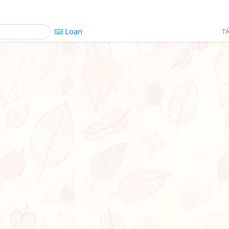
Loạn
TÁ