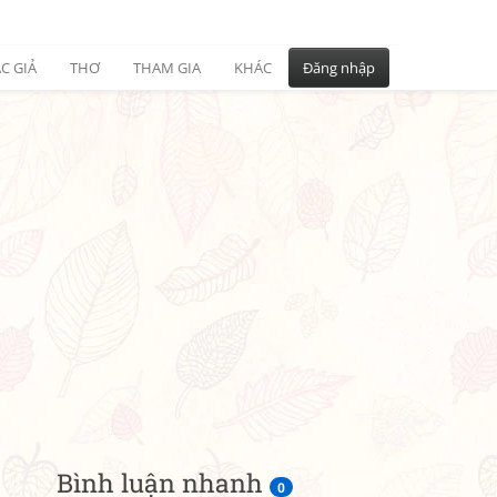
C GIẢ
THƠ
THAM GIA
KHÁC
Đăng nhập
Bình luận nhanh
0