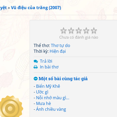
yệt
»
Vũ điệu của trăng (2007)
☆
☆
☆
☆
☆
Chưa có đánh giá nào
Thể thơ:
Thơ tự do
Thời kỳ:
Hiện đại
Trả lời
In bài thơ
Một số bài cùng tác giả
-
Biển Mỹ Khê
-
Ước gì
-
Nỗi nhớ màu gì…
-
Mưa hè
-
Ánh chiều vàng