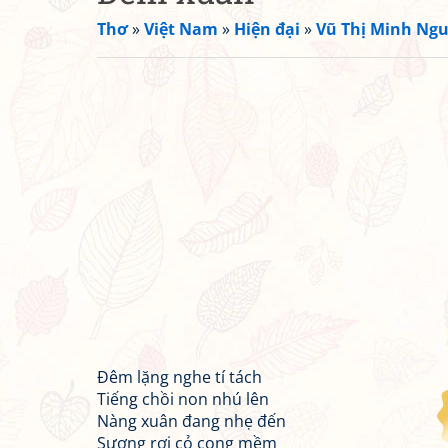
Thơ
»
Việt Nam
»
Hiện đại
»
Vũ Thị Minh Ngu
Đêm lặng nghe tí tách
Tiếng chồi non nhú lên
Nàng xuân đang nhẹ đến
Sương rơi cỏ cong mềm