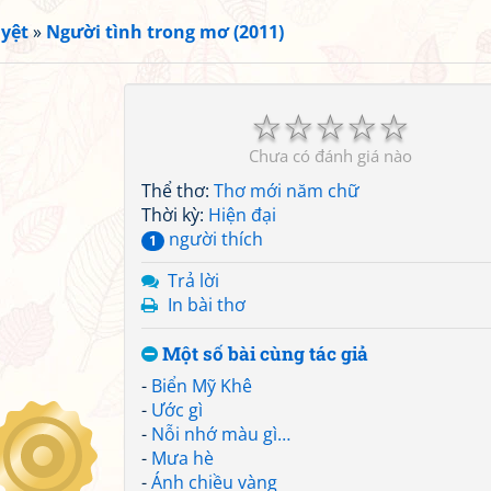
yệt
»
Người tình trong mơ (2011)
☆
☆
☆
☆
☆
Chưa có đánh giá nào
Thể thơ:
Thơ mới năm chữ
Thời kỳ:
Hiện đại
người thích
1
Trả lời
In bài thơ
Một số bài cùng tác giả
-
Biển Mỹ Khê
-
Ước gì
-
Nỗi nhớ màu gì…
-
Mưa hè
-
Ánh chiều vàng