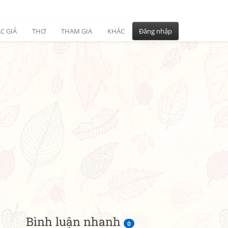
C GIẢ
THƠ
THAM GIA
KHÁC
Đăng nhập
Bình luận nhanh
0