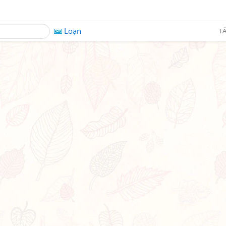
Loạn
TÁ