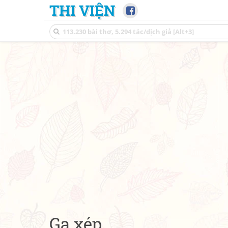
THI VIỆN
Ga xép