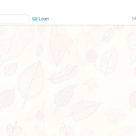
Loạn
TÁ