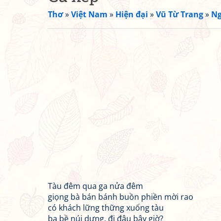
Thơ
»
Việt Nam
»
Hiện đại
»
Vũ Từ Trang
»
Ng
Tàu đêm qua ga nửa đêm
giọng bà bán bánh buồn phiền mời rao
có khách lững thững xuống tàu
ba bề núi dựng, đi đâu bây giờ?