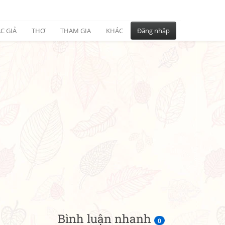
C GIẢ
THƠ
THAM GIA
KHÁC
Đăng nhập
Bình luận nhanh
0