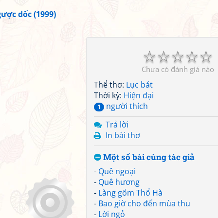
ược dốc (1999)
☆
☆
☆
☆
☆
Chưa có đánh giá nào
Thể thơ:
Lục bát
Thời kỳ:
Hiện đại
người thích
1
Trả lời
In bài thơ
Một số bài cùng tác giả
-
Quê ngoại
-
Quê hương
-
Làng gốm Thổ Hà
-
Bao giờ cho đến mùa thu
-
Lời ngỏ