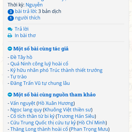
Thời kỳ:
Nguyễn
bài trả lời
: 3 bản dịch
3
người thích
1
Trả lời
In bài thơ
Một số bài cùng tác giả
-
Đề Tây hồ
-
Quá Ninh công luỹ hoài cổ
-
Ký hữu nhân phó Trúc thành thiết trướng
-
Tự trào
-
Đăng Trấn Vũ tự chung lâu
Một số bài cùng nguồn tham khảo
-
Vấn nguyệt
(
Hồ Xuân Hương
)
-
Ngọc lang quy
(
Khuông Việt thiền sư
)
-
Cổ tích thần từ bi ký
(
Trương Hán Siêu
)
-
Cứu Trung Quốc thị cứu tự kỷ
(
Hồ Chí Minh
)
-
Thăng Long thành hoài cổ
(
Phan Trọng Mưu
)