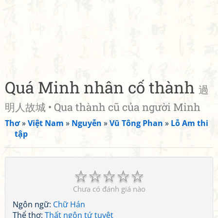
Quá Minh nhân cố thành
過
明人故城 • Qua thành cũ của người Minh
Thơ
»
Việt Nam
»
Nguyễn
»
Vũ Tông Phan
»
Lỗ Am thi
tập
☆
☆
☆
☆
☆
Chưa có đánh giá nào
Ngôn ngữ:
Chữ Hán
Thể thơ:
Thất ngôn tứ tuyệt