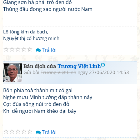
Giang sơn há phải trò đen đỏ
Thùng đấu đong sao người nước Nam
Lộ tòng kim dạ bạch,
Nguyệt thị cố hương minh.
☆
☆
☆
☆
☆
Trả lời
Bản dịch của
Trương Việt Linh
Gửi bởi
Trương Việt Linh
ngày 27/06/2020 14:53
Bốn phía toà thành mịt cỏ gai
Nghe mưu Minh tướng đắp thành nầy
Cợt đùa sông núi trò đen đỏ
Khi dễ người Nam khéo dại bày
☆
☆
☆
☆
☆
Trả lời