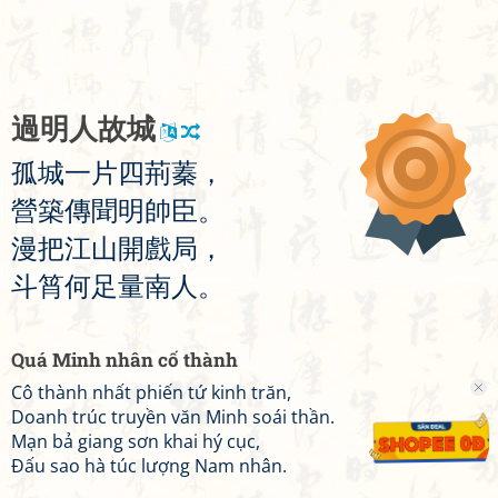
過
明
人
故
城
孤
城
一
片
四
荊
蓁
，
營
築
傳
聞
明
帥
臣
。
漫
把
江
山
開
戲
局
，
斗
筲
何
足
量
南
人
。
Quá Minh nhân cố thành
Cô thành nhất phiến tứ kinh trăn,
Doanh trúc truyền văn Minh soái thần.
Mạn bả giang sơn khai hý cục,
Đấu sao hà túc lượng Nam nhân.