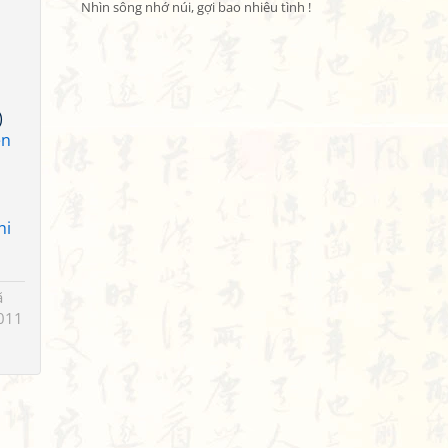
Nhìn sông nhớ núi, gợi bao nhiêu tình !
)
ễn
hi
ã
011