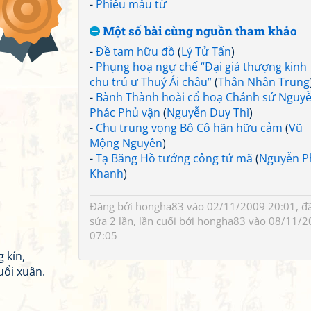
-
Phiếu mẫu từ
Một số bài cùng nguồn tham khảo
-
Đề tam hữu đồ
(
Lý Tử Tấn
)
-
Phụng hoạ ngự chế “Đại giá thượng kinh
chu trú ư Thuý Ái châu”
(
Thân Nhân Trung
-
Bành Thành hoài cổ hoạ Chánh sứ Nguy
Phác Phủ vận
(
Nguyễn Duy Thì
)
-
Chu trung vọng Bô Cô hãn hữu cảm
(
Vũ
Mộng Nguyên
)
-
Tạ Băng Hồ tướng công tứ mã
(
Nguyễn P
Khanh
)
Đăng bởi
hongha83
vào 02/11/2009 20:01, đ
sửa 2 lần, lần cuối bởi
hongha83
vào 08/11/2
07:05
 kín,
uổi xuân.