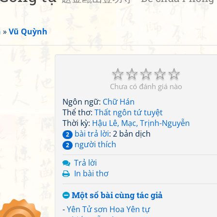
n
»
Vũ Quỳnh
☆
☆
☆
☆
☆
Chưa có đánh giá nào
Ngôn ngữ:
Chữ Hán
Thể thơ:
Thất ngôn tứ tuyệt
Thời kỳ:
Hậu Lê, Mạc, Trịnh-Nguyễn
bài trả lời
: 2 bản dịch
2
người thích
2
Trả lời
In bài thơ
Một số bài cùng tác giả
-
Yên Tử sơn Hoa Yên tự