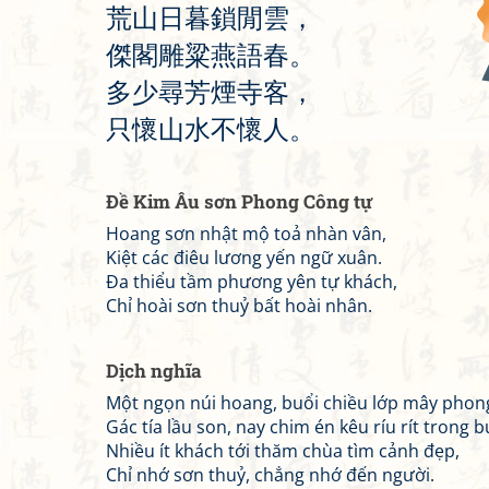
荒
山
日
暮
鎖
閒
雲
，
傑
閣
雕
粱
燕
語
春
。
多
少
尋
芳
煙
寺
客
，
只
懷
山
水
不
懷
人
。
Đề Kim Âu sơn Phong Công tự
Hoang sơn nhật mộ toả nhàn vân,
Kiệt các điêu lương yến ngữ xuân.
Đa thiểu tầm phương yên tự khách,
Chỉ hoài sơn thuỷ bất hoài nhân.
Dịch nghĩa
Một ngọn núi hoang, buổi chiều lớp mây phong
Gác tía lầu son, nay chim én kêu ríu rít trong b
Nhiều ít khách tới thăm chùa tìm cảnh đẹp,
Chỉ nhớ sơn thuỷ, chẳng nhớ đến người.