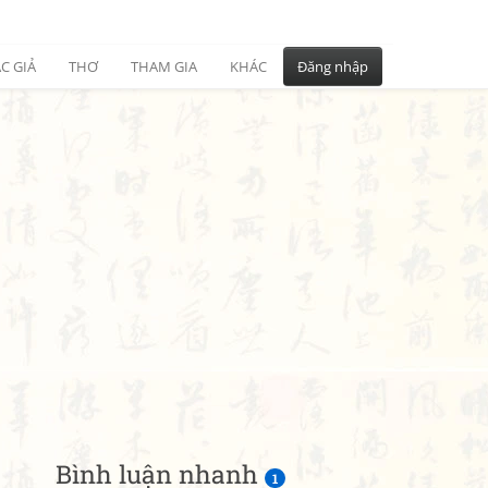
C GIẢ
THƠ
THAM GIA
KHÁC
Đăng nhập
Bình luận nhanh
1