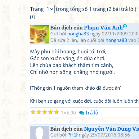
Trang
trong tổng số 1 trang (2 bài trả lời)
[
1
]
Bản dịch của
Phạm Văn Ánh
Gửi bởi
hongha83
ngày 02/11/2009 20:0
Đã sửa 2 lần, lần cuối bởi
hongha83
vào 
Mây phủ đồi hoang, buổi tối trời,
Gác son xuân vắng, én đùa chơi.
Lên chùa bao khách thăm tìm cảnh,
Chỉ nhớ non sông, chẳng nhớ người.
[Thông tin 1 nguồn tham khảo đã được ẩn]
Khi bạn so găng với cuộc đời, cuộc đời luôn luôn 
☆
☆
☆
☆
☆
Trả lời
1
5.00
Bản dịch của
Nguyễn Văn Dũng Vi
Gửi bởi
PH@
ngày 29/07/2016 08:56