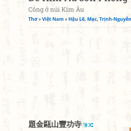
Công ở núi Kim Âu
Thơ
»
Việt Nam
»
Hậu Lê, Mạc, Trịnh-Nguyễ
題
金
甌
山
豐
功
寺