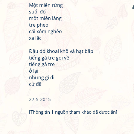
Một miền rừng
suối đổ
một miền làng
tre pheo
cái xóm nghèo
xa lắc
Đậu đỏ khoai khô và hạt bắp
tiếng gà tre gọi về
tiếng gà tre
ở lại
những gì đi
cứ đi!
27-5-2015
[Thông tin 1 nguồn tham khảo đã được ẩn]