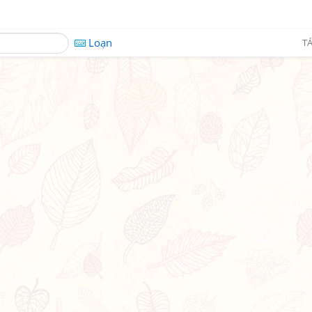
Loạn
TÁ