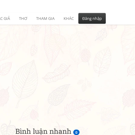
C GIẢ
THƠ
THAM GIA
KHÁC
Đăng nhập
Bình luận nhanh
0