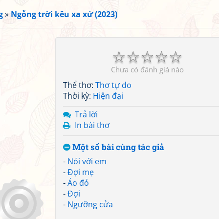
g
»
Ngỗng trời kêu xa xứ (2023)
☆
☆
☆
☆
☆
Chưa có đánh giá nào
Thể thơ:
Thơ tự do
Thời kỳ:
Hiện đại
Trả lời
In bài thơ
Một số bài cùng tác giả
-
Nói với em
-
Đợi mẹ
-
Áo đỏ
-
Đợi
-
Ngưỡng cửa